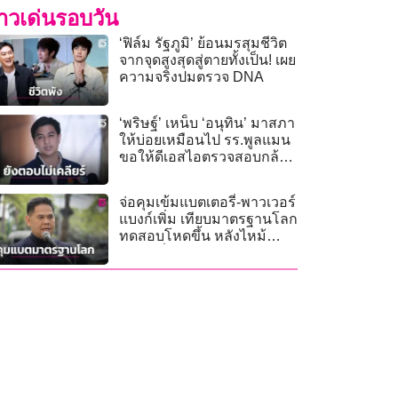
่าวเด่นรอบวัน
‘ฟิล์ม รัฐภูมิ’ ย้อนมรสุมชีวิต
จากจุดสูงสุดสู่ตายทั้งเป็น! เผย
ความจริงปมตรวจ DNA
‘พริษฐ์’ เหน็บ ‘อนุทิน’ มาสภา
ให้บ่อยเหมือนไป รร.พูลแมน
ขอให้ดีเอสไอตรวจสอบกล้อง
วงจรปิด
จ่อคุมเข้มแบตเตอรี่-พาวเวอร์
แบงก์เพิ่ม เทียบมาตรฐานโลก
ทดสอบโหดขึ้น หลังไหม้
ระเบิดถี่