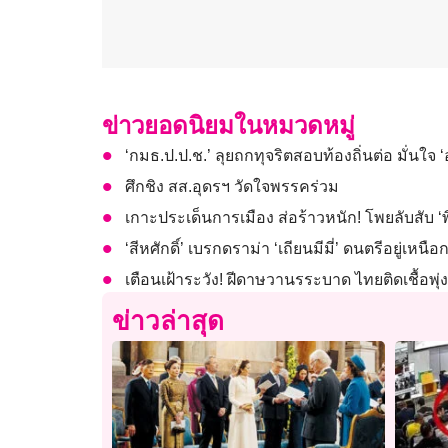
ข่าวยอดนิยมในหมวดหมู่
‘กมธ.ป.ป.ช.’ ลุยถกทุจริตสอบท้องถิ่นต่อ มั่นใจ ‘อ
ศึกชิง สส.อุดรฯ วัดใจพรรคร่วม
เกาะประเด็นการเมือง ส่อร้าวหนัก! โพยลับสับ ‘พ
‘สีหศักดิ์’ เบรกดราม่า ‘เถียนมีมี่’ ดนตรีอยู่เ
เตือนเฝ้าระวัง! ฝีดาษวานรระบาด ไทยติดเชื้อพุ่ง
ข่าวล่าสุด