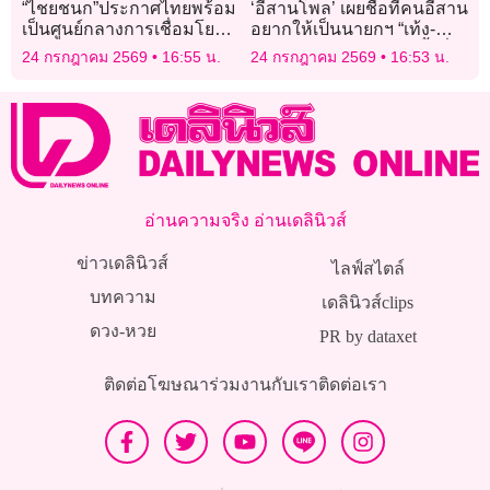
“ไชยชนก”ประกาศไทยพร้อม
‘อีสานโพล’ เผยชื่อที่คนอีสาน
เป็นศูนย์กลางการเชื่อมโยง
อยากให้เป็นนายกฯ “เท้ง-ณัฐ
ดิจิทัล- AI
พงษ์” อันดับ 1 “อนุทิน” รั้งที่ 4
24 กรกฎาคม 2569
16:55 น.
24 กรกฎาคม 2569
16:53 น.
อ่านความจริง อ่านเดลินิวส์
ข่าวเดลินิวส์
ไลฟ์สไตล์
บทความ
เดลินิวส์clips
ดวง-หวย
PR by dataxet
ติดต่อโฆษณา
ร่วมงานกับเรา
ติดต่อเรา