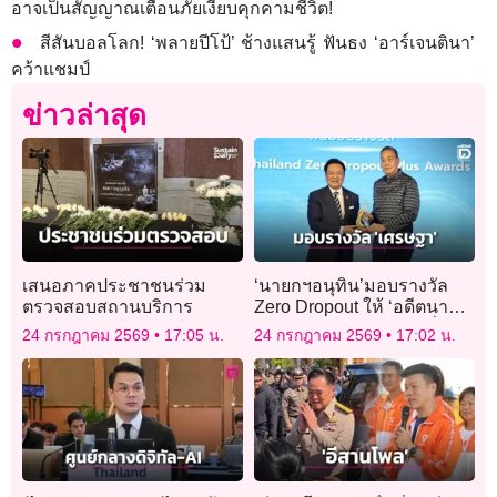
อาจเป็นสัญญาณเตือนภัยเงียบคุกคามชีวิต!
สีสันบอลโลก! ‘พลายปีโป้’ ช้างแสนรู้ ฟันธง ‘อาร์เจนตินา’
คว้าแชมป์
ข่าวล่าสุด
เสนอภาคประชาชนร่วม
‘นายกฯอนุทิน’มอบรางวัล
ตรวจสอบสถานบริการ
Zero Dropout ให้ ‘อดีตนา
ยกฯเศรษฐา’ในฐานะผู้เริ่ม
24 กรกฎาคม 2569
17:05 น.
24 กรกฎาคม 2569
17:02 น.
โครงการ