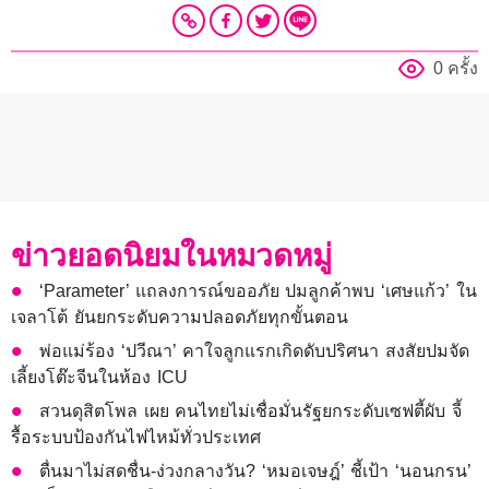
0 ครั้ง
ข่าวยอดนิยมในหมวดหมู่
‘Parameter’ แถลงการณ์ขออภัย ปมลูกค้าพบ ‘เศษแก้ว’ ใน
เจลาโต้ ยันยกระดับความปลอดภัยทุกขั้นตอน
พ่อแม่ร้อง ‘ปวีณา’ คาใจลูกแรกเกิดดับปริศนา สงสัยปมจัด
เลี้ยงโต๊ะจีนในห้อง ICU
สวนดุสิตโพล เผย คนไทยไม่เชื่อมั่นรัฐยกระดับเซฟตี้ผับ จี้
รื้อระบบป้องกันไฟไหม้ทั่วประเทศ
ตื่นมาไม่สดชื่น-ง่วงกลางวัน? ‘หมอเจษฎ์’ ชี้เป้า ‘นอนกรน’