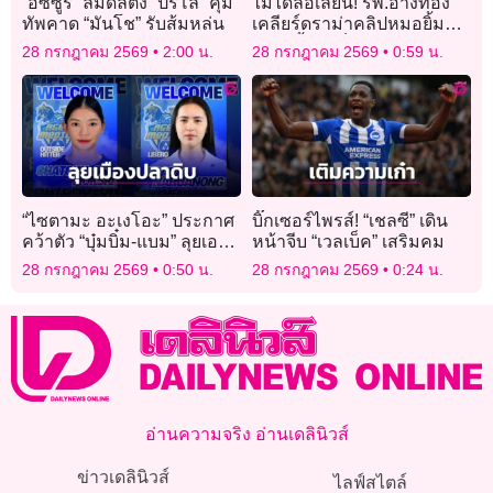
“อัซซูรี” ล่มดีลตั้ง “ปีร์โล” คุม
ไม่ได้ล้อเลียน! รพ.อ่างทอง
ทัพคาด “มันโช” รับส้มหล่น
เคลียร์ดราม่าคลิปหมอยิ้ม
แถลงย้ำแค่ช็อกคำถามนัก
28 กรกฎาคม 2569
2:00 น.
28 กรกฎาคม 2569
0:59 น.
ข่าว
“ไซตามะ อะเงโอะ” ประกาศ
บิ๊กเซอร์ไพรส์! “เชลซี” เดิน
คว้าตัว “บุ๋มบิ๋ม-แบม” ลุยเอ
หน้าจีบ “เวลเบ็ค” เสริมคม
สวี.ลีก
28 กรกฎาคม 2569
0:50 น.
28 กรกฎาคม 2569
0:24 น.
อ่านความจริง อ่านเดลินิวส์
ข่าวเดลินิวส์
ไลฟ์สไตล์