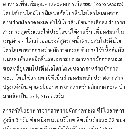
อาหารเพื่อเพิ่มคุณค่าและลดการเกิดขยะ (Zero waste) 
โดยใช้เอนไซม์โบรมิเลนสกัดโปรตีนไฮโดรไลเซทจาก
สาหร่ายผักกาดทะเล ทำให้โปรตีนมีขนาดเล็กลง ร่างกาย
สามารถดูดซึมและใช้ประโยชน์ได้ง่ายขึ้น เพื่อผสมลงใน
เมนูต่าง ๆ ได้แก่ เมอแรงค์สูตรลดน้ำตาลผสมโปรตีนไฮ
โดรไลเซทจากสาหร่ายผักกาดทะเล ซึ่งช่วยให้เนื้อสัมผัส
แน่นคงตัวและมีกลิ่นรสเฉพาะของสาหร่ายผักกาดทะเล 
ซอสทสึยุผสมโปรตีนไฮโดรไลเซทจากสาหร่ายผักกาด
ทะเล โดยใช้แทนดาชิที่เป็นส่วนผสมหลัก ปราศจากสาร
ปรุงแต่งอื่น ๆ และใยอาหารจากสาหร่ายผักกาดทะเล นำ
มาผลิตเป็น Jelly Strip เสริม
สารสกัดใยอาหารจากสาหร่ายผักกาดทะเล ที่มีใยอาหาร
สูงถึง 8 กรัม ต่อหนึ่งหน่วยบริโภค คิดเป็นร้อยละ 32 ของ
ปริมาณสารอาหารที่แนะนำให้บริโภคต่อวัน (Thai 