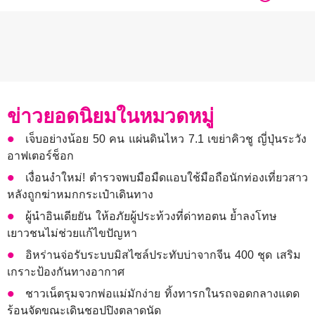
ข่าวยอดนิยมในหมวดหมู่
เจ็บอย่างน้อย 50 คน แผ่นดินไหว 7.1 เขย่าคิวชู ญี่ปุ่นระวัง
อาฟเตอร์ช็อก
เงื่อนงำใหม่! ตำรวจพบมือมืดแอบใช้มือถือนักท่องเที่ยวสาว
หลังถูกฆ่าหมกกระเป๋าเดินทาง
ผู้นำอินเดียยัน ให้อภัยผู้ประท้วงที่ด่าทอตน ย้ำลงโทษ
เยาวชนไม่ช่วยแก้ไขปัญหา
อิหร่านจ่อรับระบบมิสไซล์ประทับบ่าจากจีน 400 ชุด เสริม
เกราะป้องกันทางอากาศ
ชาวเน็ตรุมจวกพ่อแม่มักง่าย ทิ้งทารกในรถจอดกลางแดด
ร้อนจัดขณะเดินชอปปิงตลาดนัด