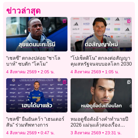
ข่าวล่าสุด
“เชลซี” ตกลงปล่อย “ชาโล
“โปเช็ตติโน” ตกลงต่อสัญญา
บาห์” ซบตัก “โคโม”
คุมสหรัฐจนจบบอลโลก 2030
4 สิงหาคม 2569
2:05 น.
4 สิงหาคม 2569
1:05 น.
“เชลซี” ยืนยันคว้า “เฮนเดอร์
หมอดูชื่อดังอ้างคำทำนายปี
สัน” ร่วมทัพทางการ
2026 แม่นแล้วสองเรื่อง
เตือนภัยเรื่องที่สามกำลังก่อ
4 สิงหาคม 2569
0:47 น.
3 สิงหาคม 2569
23:31 น.
ตัว