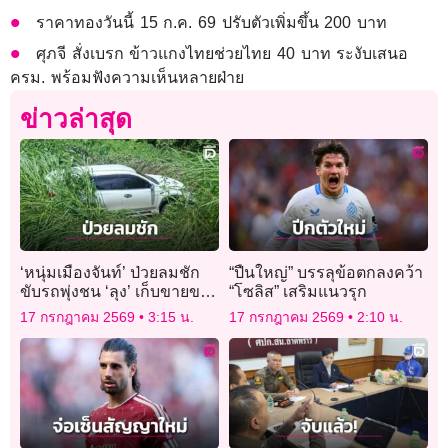
ราคาทองวันนี้ 15 ก.ค. 69 ปรับตัวเพิ่มขึ้น 200 บาท
ศุภจี สั่งเบรก ข้าวแกงไทยช่วยไทย 40 บาท ระงับเสนอ
ครม. พร้อมฟังความเห็นหลายฝ่าย
ข่าวล่าสุด
‘หนุ่มเมืองจันท์’ ป่วยลมชัก
“ปืนใหญ่” บรรลุข้อตกลงคว้า
ขับรถพุ่งชน ‘ลุง’ เก็บขายของ
“โซลิส” เสริมแนวรุก
เก่าดับสลด ก่อนพุ่งลงข้าง
17 กรกฎาคม 2569
3:15 น.
17 กรกฎาคม 2569
2:10 น.
ทาง