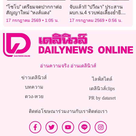
“โซโบ” เตรียมจดปากกาต่อ
จับแล้ว!! “ปวีณา” ประสาน
สัญญาใหม่ “หงส์แดง”
ผบก.น.4 รวบพ่อเลี้ยงย่ำยี
ลูกสาววัย 14 นาน 6 ปี ขู่ฆ่า
17 กรกฎาคม 2569
1:05 น.
17 กรกฎาคม 2569
0:56 น.
ยกครัว
อ่านความจริง อ่านเดลินิวส์
ข่าวเดลินิวส์
ไลฟ์สไตล์
บทความ
เดลินิวส์clips
ดวง-หวย
PR by dataxet
ติดต่อโฆษณา
ร่วมงานกับเรา
ติดต่อเรา