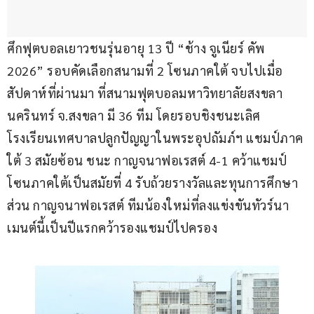
ศึกฟุตบอลเยาวชนรุ่นอายุ 13 ปี “ช้าง จูเนียร์ คัพ 
2026” รอบคัดเลือกสนามที่ 2 โซนภาคใต้ จบไปเมื่อ
สัปดาห์ที่ผ่านมา ที่สนามฟุตบอลมหาวิทยาลัยสงขลา
นครินทร์ จ.สงขลา มี 36 ทีม โดยรอบชิงชนะเลิศ 
โรงเรียนเทศบาลปลูกปัญญาในพระอุปถัมภ์ฯ แชมป์ภาค
ใต้ 3 สมัยซ้อน ชนะ กาญจนาฟอเรสต์ 4-1 คว้าแชมป์
โซนภาคใต้เป็นสมัยที่ 4 รับถ้วยรางวัลและทุนการศึกษา 
ส่วน กาญจนาฟอเรสต์ ทีมน้องใหม่ที่ลงแข่งขันทัวร์นา
เมนต์นี้เป็นปีแรกคว้ารองแชมป์ไปครอง