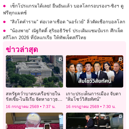
เช็กโปรแกรมได้เลย! ยืนยันแล้ว บอลโลกรอบรองฯ-ชิงฯ ดู
ฟรีทุกแมตช์
“สิงโตคำราม” ต่อเวลาเชือด “นอร์เวย์” ลิ่วตัดเชือกบอลโลก
“น้องพาย” ณัฐกิตติ์ สุริยอธิวัชร์ ประเดิมแชมป์แรก ศึกเจ็ต
สกีโลก 2026 ที่บัลแกเรีย ให้ทัพเจ็ตสกีไทย
ข่าวล่าสุด
สหรัฐคว่ำบาตรเครือข่ายใน
เกาะประเด็นการเมือง จับตา
รัสเซีย-ไนจีเรีย จัดหาอาวุธ
“ส้มโชว์วิสัยทัศน์”
ให้อิหร่าน
16 กรกฎาคม 2569
7:37 น.
16 กรกฎาคม 2569
7:30 น.