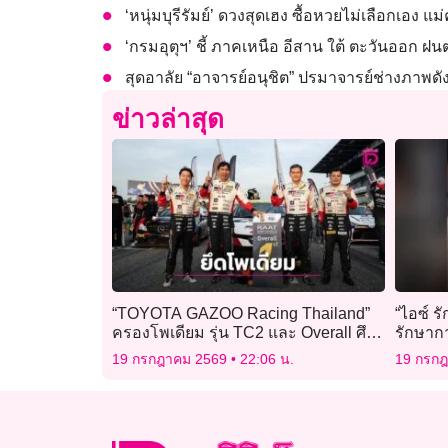
‘หนุ่มบุรีรัมย์’ ดวงสุดเฮง ซื้อหวยไม่เลือกเอง แ
‘กรมอุตุฯ’ ชี้ ภาคเหนือ อีสาน ใต้ ตะวันออก
สุดอาลัย “อาจารย์อนุชิต” ปรมาจารย์ช่างภาพด
ข่าวล่าสุด
“TOYOTA GAZOO Racing Thailand”
“ไอซ์ ร
ครองโพเดียม รุ่น TC2 และ Overall ศึก
รักษากา
“RAAT Thailand Endurance 2026”
ต่อไปต้
19 กรกฎาคม 2569
22:06 น.
19 กรก