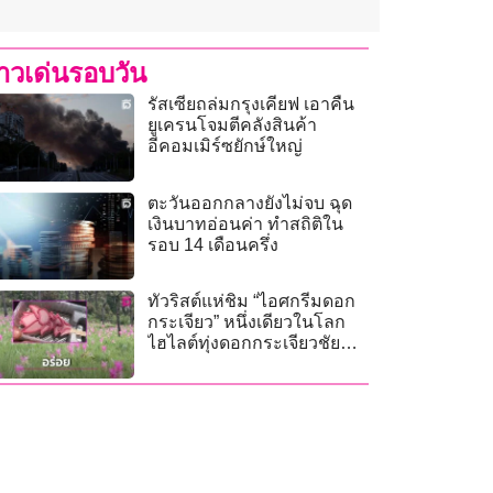
่าวเด่นรอบวัน
รัสเซียถล่มกรุงเคียฟ เอาคืน
ยูเครนโจมตีคลังสินค้า
อีคอมเมิร์ซยักษ์ใหญ่
ตะวันออกกลางยังไม่จบ ฉุด
เงินบาทอ่อนค่า ทำสถิติใน
รอบ 14 เดือนครึ่ง
ทัวริสต์แห่ชิม “ไอศกรีมดอก
กระเจียว” หนึ่งเดียวในโลก
ไฮไลต์ทุ่งดอกกระเจียวชัยภูมิ
ขายดีจนทำแทบไม่ทัน