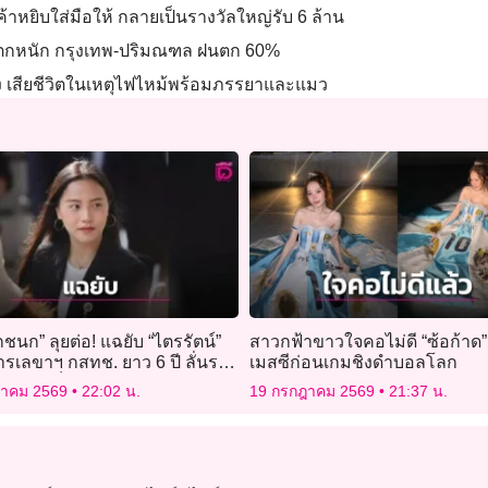
ม่ค้าหยิบใส่มือให้ กลายเป็นรางวัลใหญ่รับ 6 ล้าน
 ฝนตกหนัก กรุงเทพ-ปริมณฑล ฝนตก 60%
ัง เสียชีวิตในเหตุไฟไหม้พร้อมภรรยาและแมว
ักชนก” ลุยต่อ! แฉยับ “ไตรรัตน์”
สาวกฟ้าขาวใจคอไม่ดี “ซ้อก้าด” ต
รเลขาฯ กสทช. ยาว 6 ปี ลั่นราย
เมสซีก่อนเกมชิงดำบอลโลก
องโดนเช็กบิล
ฎาคม 2569
22:02 น.
19 กรกฎาคม 2569
21:37 น.