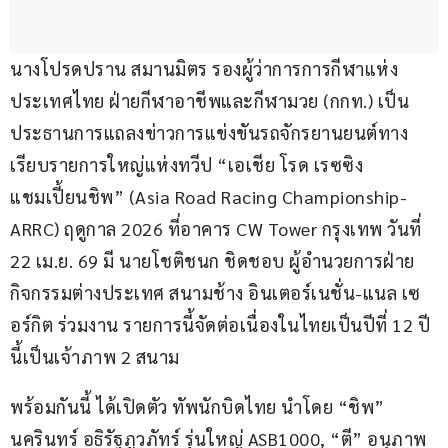
นางโปรดปราน สมานมิตร รองผู้ว่าการการกีฬาแห่ง
ประเทศไทย ฝ่ายกีฬาอาชีพและกีฬามวย (กกท.) เป็น
ประธานการแถลงข่าวการแข่งขันรถจักรยานยนต์ทาง
เรียบรายการใหญ่แห่งทวีป “เอเชีย โรด เรซซิง 
แชมเปี้ยนชิพ” (Asia Road Racing Championship-
ARRC) ฤดูกาล 2026 ที่อาคาร CW Tower กรุงเทพ วันที่ 
22 เม.ย. 69 มี นายโชติชนก ชิดชอบ ผู้อำนวยการฝ่าย
กิจกรรมต่างประเทศ สนามช้าง อินเตอร์เนชั่น-แนล เซ
อร์กิต ร่วมงาน รายการนี้จัดต่อเนื่องในไทยเป็นปีที่ 12 ปี
นี้เป็นเจ้าภาพ 2 สนาม
พร้อมกันนี้ ได้เปิดตัว ทัพนักบิดไทย นำโดย “ชิพ” 
นครินทร์ อธิรัฐภูวภัทร์ รุ่นใหญ่ ASB1000, “ตี” อนุภาพ 