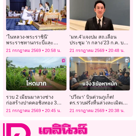
‘ในหลวง-พระราชินี’
‘มท.4’แจงปม สถ.เลื่อน
พระราชทานกระบี่และ
ประชุม ‘ก กลาง’23 ก.ค. บอก
ปริญญาบัตรแก่ผู้สำเร็จการ
รอ ‘กสถ.’สรุปผลสอบ ไม่ใช่
21 กรกฎาคม 2569
20:58 น.
21 กรกฎาคม 2569
20:48 น.
ศึกษาโรงเรียนนายร้อย
มวยล้มต้มคนดู
ตำรวจ
รวบ 2 เมียนมาลวงช่าง
‘ปวีณา’ บินด่วนภูเก็ต!
ก่อสร้างปาดคอชิงทอง 3
ตร.รวบฝรั่งหื่นล่วงละเมิดเด็ก
บาท สารภาพแค้นถูกค้าง
ชาย 14 แจ้ง 3 ข้อหาหนัก
21 กรกฎาคม 2569
20:45 น.
21 กรกฎาคม 2569
20:38 น.
ค่าแรง