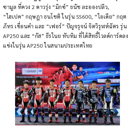
ซามูล ที่ควง 2 ดาวรุ่ง “มิกซ์” ธนัช ละอองปลิว, 
“ไฮเปค” กฤษฎา ธนโชติ ในรุ่น SS600, “ไอเดีย” กฤต
ภัทร เขื่อนคำ และ “เฟอร์” ปัญจรุจน์ จิตวิรุฬห์ฉัตร รุ่น 
AP250 และ “กัส” ธีรไนย ทับทิม ที่ได้สิทธิ์ไวลด์การ์ดลง
แข่งในรุ่น AP250 ในสนามประเทศไทย