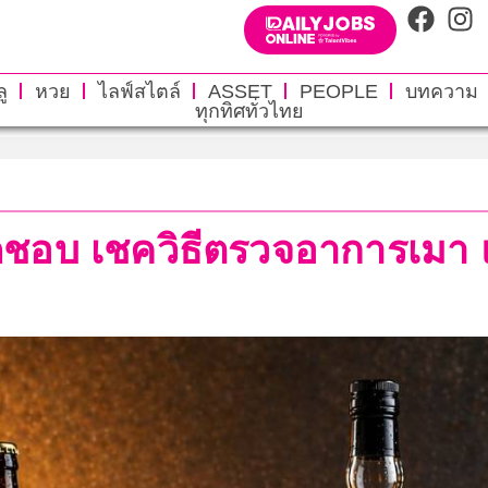
ู
หวย
ไลฟ์สไตล์
ASSET
PEOPLE
บทความ
ทุกทิศทั่วไทย
บผิดชอบ เชควิธีตรวจอาการเม