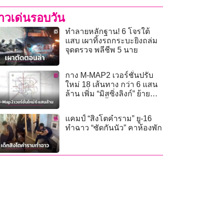
่าวเด่นรอบวัน
ทำลายหลักฐาน! 6 โจรใต้
แสบ เผาทิ้งรถกระบะยิงถล่ม
จุดตรวจ พลีชีพ 5 นาย
กาง M-MAP2 เวอร์ชั่นปรับ
ใหม่ 18 เส้นทาง กว่า 6 แสน
ล้าน เพิ่ม “มิสซิ่งลิงก์” ย้าย
กลุ่ม “สายสีน้ำตาล”
แคมป์ “สิงโตคำราม” ยู-16
ทำฉาว “ซัดกันนัว” คาห้องพัก