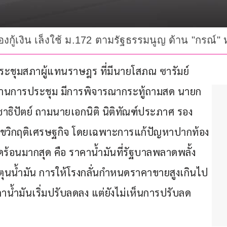
องกู้เงิน เล็งใช้ ม.172 ตามรัฐธรรมนูญ ด้าน "กรณ์" 
ารประชุมสภาผู้แทนราษฎร ที่มีนายโสภณ ซารัมย์ 
านการประชุม มีการพิจารณากระทู้ถามสด นายก
าธิปัตย์ ถามนายเอกนิติ นิติทัณฑ์ประภาศ รอง
ก้ไขวิกฤติเศรษฐกิจ โดยเฉพาะการแก้ปัญหาปากท้อง
ร้อนมากสุด คือ ราคาน้ำมันที่รัฐบาลพลาดพลั้ง
ตุนน้ำมัน การให้โรงกลั่นกำหนดราคาขายสูงเกินไป 
น้ำมันเริ่มปรับลดลง แต่ยังไม่เห็นการปรับลด