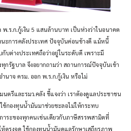
 พ.ร.ก.กู้เงิน 5 แสนล้านบาท เป็นห่วงว่าในอนาคต
านะการคลังประเทศ ปัจจุบันค่อนข้างดี แม้หนี้
ียบกับต่างประเทศถือว่าอยู่ในระดับดี เพราะมี 
ทุกรัฐบาล จึงอยากถามว่า สถานการณ์ปัจจุบันเข้า
ำนาจ ครม. ออก พ.ร.ก.กู้เงิน หรือไม่
มนตรีและรมว.คลัง ชี้แจงว่า เราต้องดูแลประชาชน
ึงใช้กองทุนน้ำมันมาช่วยชะลอไม่ให้กระทบ
นภาระของทุกคนเช่นเดียวกับภาษีสรรพสามิตที่
ือให้ตรงจุด ใช้กองทุนน้ำมันดูแลรักษาเสถียรภาพ