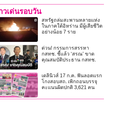
่าวเด่นรอบวัน
สหรัฐถล่มสะพานหลายแห่ง
ในภาคใต้อิหร่าน มีผู้เสียชีวิต
อย่างน้อย 7 ราย
ด่วน! กรรมการสรรหา
กสทช. ชี้แล้ว ‘สรณ’ ขาด
คุณสมบัติประธาน กสทช.
เดลินิวส์ 17 ก.ค. ฟันลอตแรก
โกงสอบสถ. เพิกถอนบรรจุ
คะแนนผิดปกติ 3,621 คน