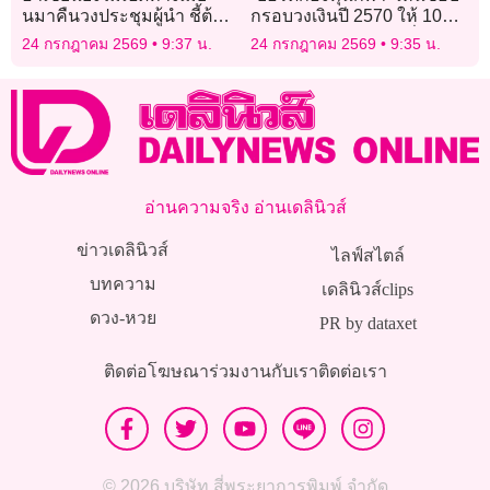
นมาคืนวงประชุมผู้นำ ชี้ต้อง
กรอบวงเงินปี 2570 ให้ 10
ผ่านเกณฑ์ฉันทามติ 5 ข้อ
สมาคมแรก หนุนงบเพิ่มเติม
24 กรกฎาคม 2569
9:37 น.
24 กรกฎาคม 2569
9:35 น.
ก่อน
3 กีฬา ลุยเอเชียนเกมส์ 2026
อ่านความจริง อ่านเดลินิวส์
ข่าวเดลินิวส์
ไลฟ์สไตล์
บทความ
เดลินิวส์clips
ดวง-หวย
PR by dataxet
ติดต่อโฆษณา
ร่วมงานกับเรา
ติดต่อเรา
© 2026 บริษัท สี่พระยาการพิมพ์ จำกัด