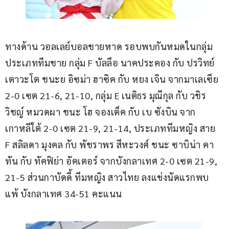
ทางด้าน วอลเลย์บอลชายหาด รอบพบกันหมดในกลุ่ม 
ประเภททีมชาย กลุ่ม F บัลลือ นาคประคอง กับ ปรวิทย์ 
เตาวะโต ชนะย อิซม่า ฮาซิค กับ หยง เจิน จากมาเลเซีย 
2-0 เซต 21-6, 21-10, กลุ่ม E เนติธร มุณีกุล กับ วชิร
วิชญ์ หมวดผา ชนะ โฮ จองเต็ค กับ เบ ซังบิน จาก
เกาหลีใต้ 2-0 เซต 21-9, 21-14, ประเภททีมหญิง สาย 
F สลิลดา มุงคล กับ พัชราพร สีหะวงศ์ ชนะ ซาบิน่า คา
ทัน กับ ทัคฟิย่า อัคเตอร์ จากบังกลาเทศ 2-0 เซต 21-9, 
21-5 ส่วนกาบัดดี้ ทีมหญิง สาวไทย ลงแข่งนัดแรกพบ 
แพ้ บังกลาเทศ 34-51 คะแนน