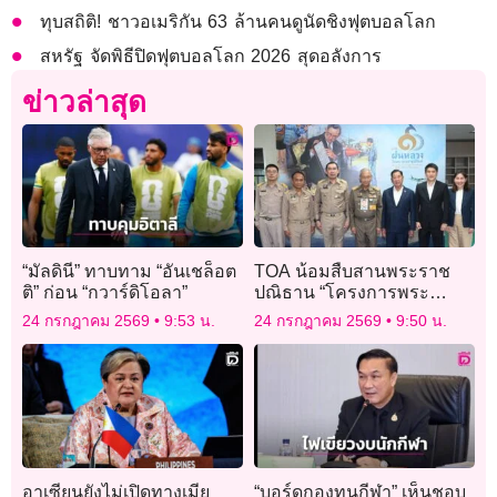
ทุบสถิติ! ชาวอเมริกัน 63 ล้านคนดูนัดชิงฟุตบอลโลก
สหรัฐ จัดพิธีปิดฟุตบอลโลก 2026 สุดอลังการ
ข่าวล่าสุด
“มัลดินี” ทาบทาม “อันเชล็อต
TOA น้อมสืบสานพระราช
ติ” ก่อน “กวาร์ดิโอลา”
ปณิธาน “โครงการพระ
ราชดำริฝนหลวง” สร้างโรง
24 กรกฎาคม 2569
9:53 น.
24 กรกฎาคม 2569
9:50 น.
ผลิตสารฝนหลวง
(น้ำแข็งแห้ง) แห่งที่ 7
อาเซียนยังไม่เปิดทางเมีย
“บอร์ดกองทุนกีฬา” เห็นชอบ