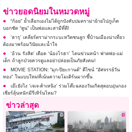
ข่าวยอดนิยมในหมวดหมู่
“ก้อย” ย้ำเลือกเองไม่ได้ถูกบังคับปมดราม่าย้ายไปภูเก็ต
บอกชัด “ตูน” เป็นพ่อและสามีที่ดี!
‘ฮารุ’ เคลียร์ดราม่ากระบะหวิดชนลูก ชี้บ้านเมืองน่าเที่ยว
ต้องมาพร้อมวินัยและน้ำใจ
‘อ้วน รังสิต’ เดือด ‘น้องโรฮา’ โดนข่วนหน้า ฟาดพ่อ-แม่
เด็ก ถ้าลูกป่วยควรดูแลอย่าปล่อยเป็นภัยสังคม!
MOVIE STATION: “มุก-ปิยะกานต์” ดีไซน์ “อัศจรรย์วัน
ทอง” ในแบบใหม่ที่เน้นความโมเดิร์นมากขึ้น
เอ๊ะยังไง ‘เจเจ-ต้าเหนิง’ ร่วมโต๊ะฉลองวันเกิดสุดอบอุ่นกอง
เชียร์ลุ้นหนักมีรีเทิร์นไหม?
ข่าวล่าสุด