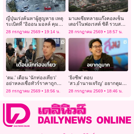
ญี่ปุ่นเร่งค้นหาผู้สูญหาย เหตุ
มาเลเซียทลายแก๊งคอลเซ็น
ระเบิดที่ “อิออน มอลล์ คุมา
เตอร์ในฟอเรสต์ ซิตี รวบส
โมโตะ” หลังแผ่นดินไหว
แกมเมอร์ 335 คน ส่วนใหญ่
28 กรกฎาคม 2569
19:14 น.
28 กรกฎาคม 2569
18:57 น.
ชาวจีน
‘ตม.’ เตือน ‘นักท่องเที่ยว’
‘ยิ่งชีพ’ ตอบ
อย่าหลงเชื่อทัวร์ราคาถูก
‘สว.อำนาจเจริญ’ อยากดูมาก
หลังบุกช่วย 3 อินเดีย ถูก
คำสั่ง กกต.ตีตกปมคุณสมบัติ
28 กรกฎาคม 2569
18:56 น.
28 กรกฎาคม 2569
18:46 น.
ลักพาตัวเรียกค่าไถ่
แต่มันอยู่ไหน