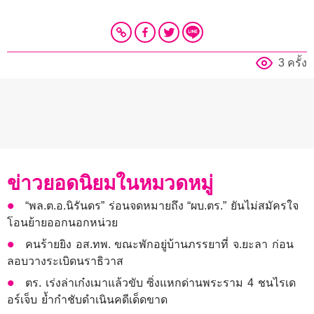
3 ครั้ง
ข่าวยอดนิยมในหมวดหมู่
“พล.ต.อ.นิรันดร” ร่อนจดหมายถึง “ผบ.ตร.” ยันไม่สมัครใจ
โอนย้ายออกนอกหน่วย
คนร้ายยิง อส.ทพ. ขณะพักอยู่บ้านภรรยาที่ จ.ยะลา ก่อน
ลอบวางระเบิดนราธิวาส
ตร. เร่งล่าเก๋งเมาแล้วขับ ซิ่งแหกด่านพระราม 4 ชนไรเด
อร์เจ็บ ย้ำกำชับดำเนินคดีเด็ดขาด