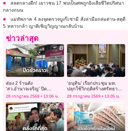
สลดกลางดึก! เยาวชน 17 พบเป็นศพถูกยิงเสียชีวิตปริศนา
กลางถนน
แม่ทัพภาค 4 ลงจุดตรวจบูเก๊ะซามี สั่งล่ามือถล่มด่าน-สดุดี
5 ทหารกล้า ญาติเชิญวิญญาณกลับบ้าน
ข่าวล่าสุด
ส่อง 2 ร้านดัง
‘อนุทิน’ เรียกประชุม มท.
‘สว.อำนาจเจริญ’ ปิด
ปลุกใช้วิกฤติสร้างศรัทธา
ชั่วคราว! หลัง ‘ยิ่งชีพ iLaw’
ประชาชนหลังเจอมรสุมโกง
28 กรกฎาคม 2569
13:06 น.
28 กรกฎาคม 2569
13:05 น.
จ่อลงพื้นที่นับลูกจ้างพิสูจน์
ท้องถิ่น
คุณสมบัติ