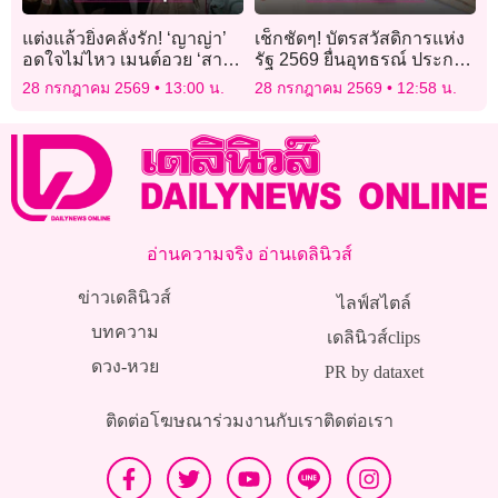
แต่งแล้วยิ่งคลั่งรัก! ‘ญาญ่า’
เช็กชัดๆ! บัตรสวัสดิการแห่ง
อดใจไม่ไหว เมนต์อวย ‘สามี
รัฐ 2569 ยื่นอุทธรณ์ ประกาศ
หล่อมาก’ หลังควง ‘ณเดชน์’
ผลวันไหน
28 กรกฎาคม 2569
13:00 น.
28 กรกฎาคม 2569
12:58 น.
ฮันนีมูน
อ่านความจริง อ่านเดลินิวส์
ข่าวเดลินิวส์
ไลฟ์สไตล์
บทความ
เดลินิวส์clips
ดวง-หวย
PR by dataxet
ติดต่อโฆษณา
ร่วมงานกับเรา
ติดต่อเรา