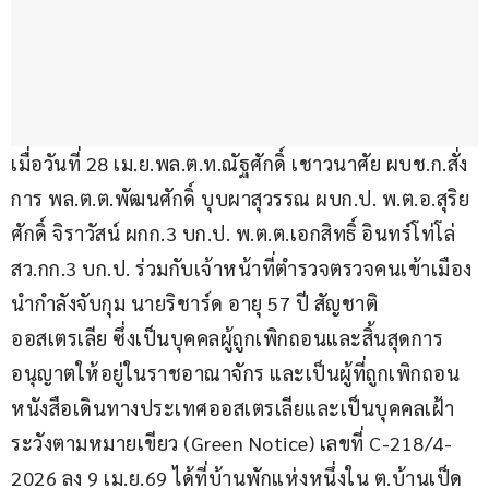
เมื่อวันที่ 28 เม.ย.พล.ต.ท.ณัฐศักดิ์ เชาวนาศัย ผบช.ก.สั่ง
การ พล.ต.ต.พัฒนศักดิ์ บุบผาสุวรรณ ผบก.ป. พ.ต.อ.สุริย
ศักดิ์ จิราวัสน์ ผกก.3 บก.ป. พ.ต.ต.เอกสิทธิ์ อินทร์โท่โล่ 
สว.กก.3 บก.ป. ร่วมกับเจ้าหน้าที่ตำรวจตรวจคนเข้าเมือง 
นำกำลังจับกุม นายริชาร์ด อายุ 57 ปี สัญชาติ
ออสเตรเลีย ซึ่งเป็นบุคคลผู้ถูกเพิกถอนและสิ้นสุดการ
อนุญาตให้อยู่ในราชอาณาจักร และเป็นผู้ที่ถูกเพิกถอน
หนังสือเดินทางประเทศออสเตรเลียและเป็นบุคคลเฝ้า
ระวังตามหมายเขียว (Green Notice) เลขที่ C-218/4-
2026 ลง 9 เม.ย.69 ได้ที่บ้านพักแห่งหนึ่งใน ต.บ้านเป็ด 