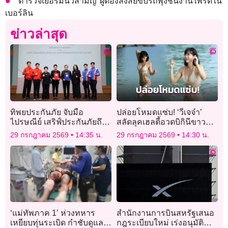
ตำรวจเยอรมนีวิสามัญ ผู้ต้องสงสัยขับรถพุ่งชนงานไพรด์ใน
เบอร์ลิน
ข่าวล่าสุด
ทิพยประกันภัย จับมือ
ปล่อยโหมดแซ่บ! ‘วีเจจ๋า’
ไปรษณีย์ เสริฟ์ประกันภัยถึง
สลัดลุคเฮลตี้อวดบิกินีขาวท้า
มือชาวบ้าน รุกตลาดลูกค้า
แดดริมทะเล หุ่นฟิตเฟิร์มจน
29 กรกฎาคม 2569
14:35 น.
29 กรกฎาคม 2569
14:30 น.
รายย่อย
แฟนๆ แห่ชม
‘แม่ทัพภาค 1’ ห่วงทหาร
สำนักงานการบินสหรัฐเสนอ
เหยียบทุ่นระเบิด กำชับดูแล
กฎระเบียบใหม่ เร่งอนุมัติ