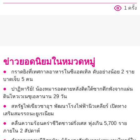
1 ครั้ง
ข่าวยอดนิยมในหมวดหมู่
กราดยิงที่เทศกาลอาหารในซีแอตเทิล ดับอย่างน้อย 2 ราย
บาดเจ็บ 5 คน
ปาฏิหาริย์! น้องหมารอดตายหลังติดใต้ซากตึกพังจากแผ่น
ดินไหวเวเนซุเอลานาน 29 วัน
สหรัฐไฟเขียวซาอุฯ พัฒนาโรงไฟฟ้านิวเคลียร์ เปิดทาง
เสริมสมรรถนะยูเรเนียม
คลื่นความร้อนคร่าชีวิตชาวฝรั่งเศส พุ่งเกิน 5,700 ราย
ภายใน 2 สัปดาห์