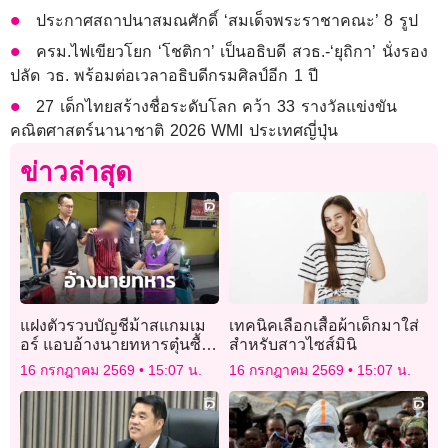
ประกาศสถาปนาสมณศักดิ์ ‘สมเด็จพระราชาคณะ’ 8 รูป
ครม.ไฟเขียวโยก ‘โชติกา’ เป็นอธิบดี สวธ.-‘ยุถิกา’ นั่งรอง
ปลัด วธ. พร้อมต่อเวลาอธิบดีกรมศิลป์อีก 1 ปี
27 เด็กไทยสร้างชื่อระดับโลก คว้า 33 รางวัลแข่งขัน
คณิตศาสตร์นานาชาติ 2026 WMI ประเทศญี่ปุ่น
ข่าวล่าสุด
แฝงตัวรวบบัญชีม้าสแกมเม
เทคนิคเลือกเสื้อผ้าเด็กมาใส่
อร์ แอบอ้างนายทหารตุ๋นซื้อ
สำหรับสาวไซส์มินิ
สินค้าออนไลน์สูญกว่า6แสน
16 กรกฎาคม 2569
15:07 น.
16 กรกฎาคม 2569
15:07 น.