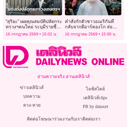
“สุริยะ” เผยคุณสมบัติปลัดกระ
คำสั่งกักตัวชาวอเมริกันที่
ทรวงฯคนใหม่ ระบุมีรายชื่อ
กลับจากดีอาร์คองโก ส่อ
อยู่ในใจแล้ว 3 คน
กระทบการตอบสนองต่ออีโบ
16 กรกฎาคม 2569
15:02 น.
16 กรกฎาคม 2569
15:00 น.
ลา
อ่านความจริง อ่านเดลินิวส์
ข่าวเดลินิวส์
ไลฟ์สไตล์
บทความ
เดลินิวส์clips
ดวง-หวย
PR by dataxet
ติดต่อโฆษณา
ร่วมงานกับเรา
ติดต่อเรา