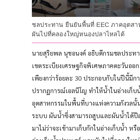
ชลประทาน ยืนยันพื้นที่ EEC ภาคอุตสาห
ผันไปที่คลองใหญ่หนองปลาไหลได้
นายสุริยพล นุชอนงค์ อธิบดีกรมชลประทา
เขตระเบียงเศรษฐกิจพิเศษภาคตะวันออก ที
เพียงกว่าร้อยละ 30 ประกอบกับในปีนี้มีก
ปรากฏการณ์เอลนีโญ ทำให้น้ำในอ่างเก็บน
อุตสาหกรรมในพื้นที่บางแห่งความกังวลน
ระบบ ผันน้ำซึ่งสามารถสูบและผันน้ำได้ปี
มาไม่ว่าจะเข้ามาเก็บกักในอ่างเก็บน้ำ หรื