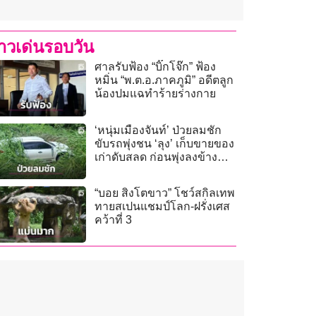
่าวเด่นรอบวัน
ศาลรับฟ้อง “บิ๊กโจ๊ก” ฟ้อง
หมิ่น “พ.ต.อ.ภาคภูมิ” อดีตลูก
น้องปมแฉทำร้ายร่างกาย
‘หนุ่มเมืองจันท์’ ป่วยลมชัก
ขับรถพุ่งชน ‘ลุง’ เก็บขายของ
เก่าดับสลด ก่อนพุ่งลงข้าง
ทาง
“บอย สิงโตขาว” โชว์สกิลเทพ
ทายสเปนแชมป์โลก-ฝรั่งเศส
คว้าที่ 3