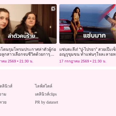
่อโดนรุมโทรมประกาศล่าตัวผู้ก่อ
แซ่บตะลึง! “ปู-ไปรยา” สวยเป๊ะเซ็
ังลูกสาวเลือกจบชีวิตด้วยการุณย
อณูรูขุมขน ทำแฟนๆใจละลายห
ฎาคม 2569
21:30 น.
17 กรกฎาคม 2569
21:30 น.
ดลินิวส์
ไลฟ์สไตล์
วาม
เดลินิวส์clips
หวย
PR by dataxet