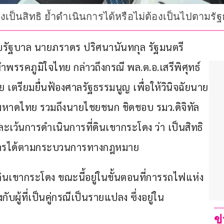
ระโดงเป็นสิทธิ ย้ำดำเนินการได้หรือไม่ต้องเป็นไปต
เนียบรัฐบาล นายภราดร ปริศนานันทกุล รัฐมนตรี
รคภูมิใจไทย กล่าวถึงกรณี พล.ต.อ.เสรีพิศุทธ์ 
 เตรียมยื่นฟ้องศาลรัฐธรรมนูญ เพื่อให้วินิจฉัยนาย
มหาดไทย รวมถึงนายไชยชนก ชิดชอบ รมว.ดิจิทัล
ะเว้นการดำเนินการที่ดินเขากระโดง ว่า เป็นสิทธิ
ินการได้ตามกระบวนการทางกฎหมาย
ดินเขากระโดง ขณะนี้อยู่ในขั้นตอนที่การรถไฟแห่ง
ู้ที่เป็นคู่กรณีเป็นรายแปลง ซึ่งอยู่ใน
ข