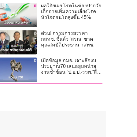
ผลวิจัยเผย โรคในช่องปากวัย
เด็กอาจเพิ่มความเสี่ยงโรค
หัวใจตอนโตสูงขึ้น 45%
ด่วน! กรรมการสรรหา
กสทช. ชี้แล้ว ‘สรณ’ ขาด
คุณสมบัติประธาน กสทช.
เปิดข้อมูล กมธ. เจาะลึกงบ
ประมาณ70 เสนอยุบหน่วย
งานซ้ำซ้อน “ป.ย.ป.-รวพ.”สิ้น
เปลืองภาษี!