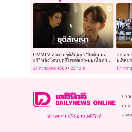
GMMTV ลงดาบยุติสัญญา “จัสติน มอ
ตร.ท่องเ
ยร์” หลังโดนขุดรีโพสต์เก่า-ปมเนื้อหา
ม.ศิลปา
เหยียดเพศ!
ปิด-ป้อง
17 กรกฎาคม 2569
22:42 น.
17 กรก
ข่าวเ
บทค
ดวง-
อ่านความจริง อ่านเดลินิวส์