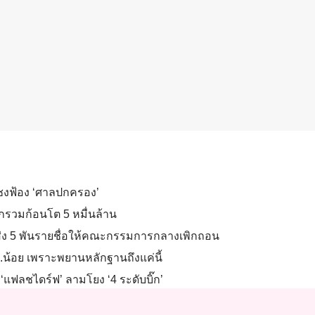
ึงเชงฟ้อง ‘ศาลปกครอง’
ซุกรวมก้อนโต 5 หมื่นล้าน
อส่ง 5 พันรายชื่อให้คณะกรรมการกลางเพิกถอน
 สว.น้อย เพราะพยานหลักฐานถึงแค่นี้
ปม ‘แฟลชไดร์ฟ’ ลามโยง ‘4 ระดับบิ๊ก’