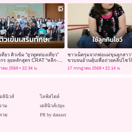
ที่ยว ติวเข้ม “ยุวทูตท่องเที่ยว”
ชาวเน็ตรุมจวกพ่อแม่ขุนลูกสาวว
กร ลุยหลักสูตร CRAT “หลีก-
ขวบจนอ้วนตุ้บเพื่อถ่ายคลิปโชว์ก
กัน” รับมือภัยฉุกเฉิน
ยอดวิวโซเชียล
ฎาคม 2569
22:34 น.
17 กรกฎาคม 2569
22:14 น.
ดลินิวส์
ไลฟ์สไตล์
วาม
เดลินิวส์clips
หวย
PR by dataxet