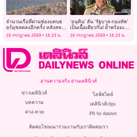
จำนวนเรือที่ผ่านช่องแคบฮ
‘อนุทิน’ ลั่น ‘รัฐบาล-กองทัพ’
อร์มุซลดลงอีกครั้ง หลังสหรัฐ
เป็นเนื้อเดียวกัน! ย้ำพร้อมเปย์
เริ่มปิดล้อมทางทะเล
งบหนุนปกป้องอธิปไตยไทย
16 กรกฎาคม 2569
16:23 น.
16 กรกฎาคม 2569
16:23 น.
ทุกตารางนิ้ว
อ่านความจริง อ่านเดลินิวส์
ข่าวเดลินิวส์
ไลฟ์สไตล์
บทความ
เดลินิวส์clips
ดวง-หวย
PR by dataxet
ติดต่อโฆษณา
ร่วมงานกับเรา
ติดต่อเรา