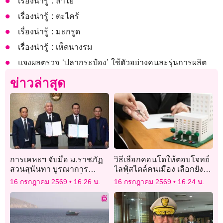
เรื่องน่ารู้ : ลำไย
เรื่องน่ารู้ : ตะไคร้
เรื่องน่ารู้ : มะกรูด
เรื่องน่ารู้ : เห็ดนางรม
แจงผลตรวจ ‘ปลากระป๋อง’ ใช้ตัวอย่างคนละรุ่นการผลิต
ข่าวล่าสุด
การเคหะฯ จับมือ ม.ราชภัฏ
วิธีเลือกคอนโดให้ตอบโจทย์
สวนสุนันทา บูรณาการ
ไลฟ์สไตล์คนเมือง เลือกยังไง
พัฒนาบุคลากรด้านที่อยู่
ใช่ที่สุด
16 กรกฎาคม 2569
16:26 น.
16 กรกฎาคม 2569
16:24 น.
อาศัย ชุมชน และเมือง