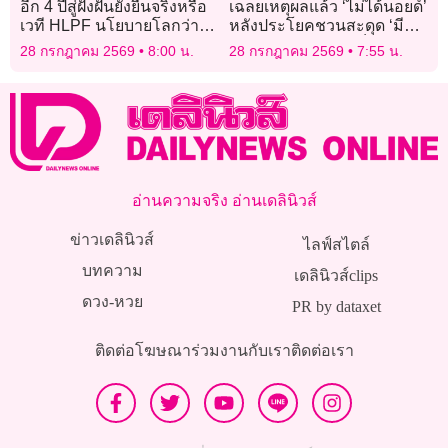
อีก 4 ปีสู่ฝั่งฝันยั่งยืนจริงหรือ
เฉลยเหตุผลแล้ว ‘ไม่ได้นอยด์’
เวที HLPF นโยบายโลกว่า
หลังประโยคชวนสะดุด ‘มีฝน
อย่างไร
ดาวตก แต่ไม่ต้องดูก็ได้’
28 กรกฎาคม 2569
8:00 น.
28 กรกฎาคม 2569
7:55 น.
อ่านความจริง อ่านเดลินิวส์
ข่าวเดลินิวส์
ไลฟ์สไตล์
บทความ
เดลินิวส์clips
ดวง-หวย
PR by dataxet
ติดต่อโฆษณา
ร่วมงานกับเรา
ติดต่อเรา