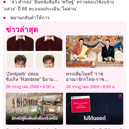
‘สว.สำรอง’ ยื่นหนังสือถึง ‘พริษฐ์’ ตรวจสอบใช้งบจ้าง
‘แสวง’ ปี 68 คะแนนประเมิน ‘ไม่ผ่าน’
พยานกลับคำให้การ
ข่าวล่าสุด
‘Zentyarb’ ปล่อย
ทรงเพิ่มไมตรี ‘ราช
ซิงเกิล “Rainbow” นิยาม
อาณาจักรไทย-ราช
ความรักที่ถ่ายทอดอารมณ์
อาณาจักรภูฏาน’
28 กรกฎาคม 2569
8:00 น.
28 กรกฎาคม 2569
8:00 น.
ความสัมพันธ์ยุคใหม่