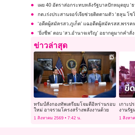
เผย 40 อัตราส่อกระทบหลังรัฐบาลปักหมุดยุบ ‘ธนาค
กต.เร่งประสานจอร์เจียช่วยติดตามตัว ‘ฮลุน โซ
‘อดีตผู้สมัครสว.ภูเก็ต’ แฉอดีตผู้สมัครสส.พรรคห
‘ยิ่งชีพ’ ตอบ ‘สว.อำนาจเจริญ’ อยากดูมากคำสั่
ข่าวล่าสุด
ทรัมป์สั่งกองทัพเตรียมโจมตีอิหร่านรอบ
เกาะปร
ใหม่ อาจรวมโครงสร้างพลังงานด้วย
งานรัฐม
1 สิงหาคม 2569
7:42 น.
1 สิงหา