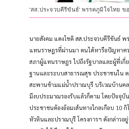
‘สส.ประจวบคีรีขันธ์‘ พรรคภูมิใจไทย ข
นายสังคม แดงโชติ สส.ประจวบคีรีขันธ์ พร
แทนราษฎรที่ผ่านมา ตนได้หารือปัญหาคว
สภาผู้แทนราษฎร ไปถึงรัฐบาลและผู้ที่เกี่ย
ฐานและระบบสาธารณสุข ประชาชนใน ต.ป
สะพานข้ามแม่น้ำปราณบุรี บริเวณบ้านคลองเ
มีงบประมาณรองรับแล้วก็ตาม โดยปัจจุบั
ประชาชนต้องอ้อมเส้นทางไกลเกือบ 10 กิโ
หัวหินและปราณบุรี โครงการฯ ดังกล่าวอยู