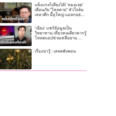
แข็งแรงก็เสี่ยงได้! ‘หมอเจด’
เตือนภัย “ไหลตาย” หัวใจล้ม
เหลวดึก มื้อใหญ่-แอลกอฮอล์
ตัวกระตุ้นชั้นดี
‘เฉียง’ แชร์ข้อมูลเป็น
วิทยาทาน เที่ยวคนเดียวควรรู้
โหลดแอปช่วยเหลือยาม
วิกฤติ
เรื่องน่ารู้ : เสลดพังพอน