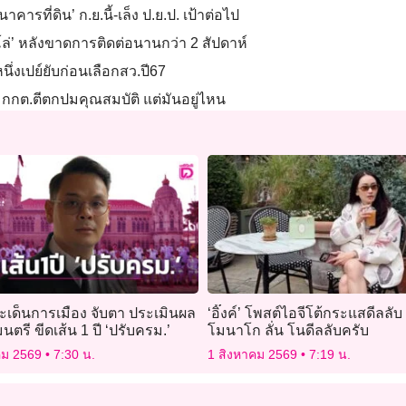
ารที่ดิน’ ก.ย.นี้-เล็ง ป.ย.ป. เป้าต่อไป
โล่’ หลังขาดการติดต่อนานกว่า 2 สัปดาห์
นึ่งเปย์ยับก่อนเลือกสว.ปี67
ง กกต.ตีตกปมคุณสมบัติ แต่มันอยู่ไหน
ะเด็นการเมือง จับตา ประเมินผล
‘อิ๊งค์’ โพสต์ไอจีโต้กระแสดีลลับ
นตรี ขีดเส้น 1 ปี ‘ปรับครม.’
โมนาโก ลั่น โนดีลลับครับ
คม 2569
7:30 น.
1 สิงหาคม 2569
7:19 น.