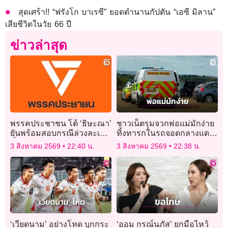
สุดเศร้า!! “ฟรังโก บาเรซี” ยอดตำนานกัปตัน “เอซี มิลาน”
เสียชีวิตในวัย 66 ปี
ข่าวล่าสุด
พรรคประชาชน โต้ ‘ธิษะณา’
ชาวเน็ตรุมจวกพ่อแม่มักง่าย
ยันพร้อมสอบกรณีล่วงละเมิด
ทิ้งทารกในรถจอดกลางแดด
ชี้ผู้ร้องเคยขอไม่ให้ดำเนิน
ร้อนจัดขณะเดินชอปปิงตลาด
3 สิงหาคม 2569
22:40 น.
3 สิงหาคม 2569
22:38 น.
การ
นัด
‘เวียดนาม’ อย่างโหด บุกกระ
‘ออม กรณ์นภัส’ ยกมือไหว้