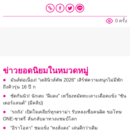
0 ครั้ง
ข่าวยอดนิยมในหมวดหมู่
มันส์ต่อเนื่อง! “เดลินิวส์คัพ 2026” เสิร์ฟความสนุกไม่มีพัก
ถึงคิวรุ่น 16 ปี ก
ซัดกันนัว! นักเตะ “ผีแดง” เหวี่ยงหมัดทะเลาะเดือดแข้ง “ซัน
เดอร์แลนด์” (มีคลิป)
‘รถถัง’ เปิดใจเคลียร์ทุกดราม่า รับหลงเชื่อคนผิด ขอโทษ
ONE-ชาตรี ลั่นกลับมาทวงแชมป์โลก
“อิราโอลา” ชมแข้ง “หงส์แดง” เล่นดีกว่าเดิม