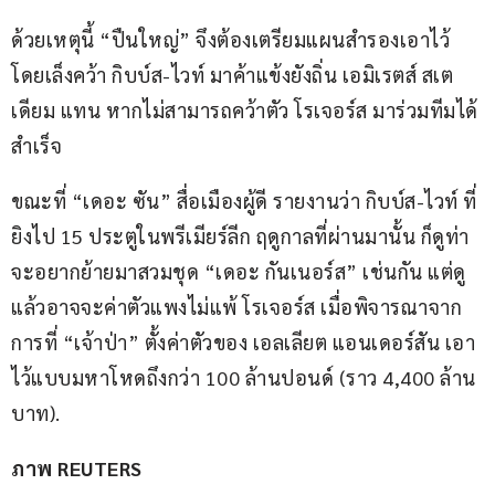
ด้วยเหตุนี้ “ปืนใหญ่” จึงต้องเตรียมแผนสำรองเอาไว้ 
โดยเล็งคว้า กิบบ์ส-ไวท์ มาค้าแข้งยังถิ่น เอมิเรตส์ สเต
เดียม แทน หากไม่สามารถคว้าตัว โรเจอร์ส มาร่วมทีมได้
สำเร็จ
ขณะที่ “เดอะ ซัน” สื่อเมืองผู้ดี รายงานว่า กิบบ์ส-ไวท์ ที่
ยิงไป 15 ประตูในพรีเมียร์ลีก ฤดูกาลที่ผ่านมานั้น ก็ดูท่า
จะอยากย้ายมาสวมชุด “เดอะ กันเนอร์ส” เช่นกัน แต่ดู
แล้วอาจจะค่าตัวแพงไม่แพ้ โรเจอร์ส เมื่อพิจารณาจาก
การที่ “เจ้าป่า” ตั้งค่าตัวของ เอลเลียต แอนเดอร์สัน เอา
ไว้แบบมหาโหดถึงกว่า 100 ล้านปอนด์ (ราว 4,400 ล้าน
บาท).
ภาพ REUTERS