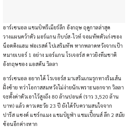
อาร์เซนอล แชมป์พรีเมียร์ลีก อังกฤษ ฤดูกาลล่าสุด 
วางแผนคว้าตัว มอร์แกน กิบบ์ส-ไวท์ จอมทัพตัวเก่งของ 
น็อตติงแฮม ฟอเรสต์ ไปเสริมทัพ หากพลาดหวังจากเป้า
หมายเบอร์ 1 อย่าง มอร์แกน โรเจอร์ส ดาวยิงทีมชาติ
อังกฤษของ แอสตัน วิลลา
อาร์เซนอล อยากได้ โรเจอร์ส มาเสริมเกมรุกทางริมเส้น
ฝั่งซ้าย ทว่าโอกาสสมหวังไม่ง่ายนักเพราะนอกจาก วิลลา 
จะตั้งค่าตัวเอาไว้สูงถึง 80 ล้านปอนด์ (ราว 3,520 ล้าน
บาท) แล้ว ดาวเตะวัย 23 ปี ยังได้รับความสนใจจาก 
ปารีส แซงต์ แชร์กแมง แชมป์ยูฟ่า แชมเปี้ยนส์ ลีก 2 สมัย
ซ้อนอีกต่างหาก