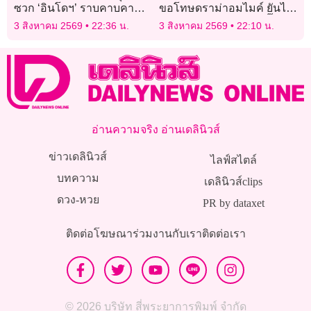
ซวก ‘อินโดฯ’ ราบคาบคา
ขอโทษดราม่าอมไมค์ ยันไร้
บ้าน
เจตนาเสียมารยาทใส่ ‘กิ๊ก สุวั
3 สิงหาคม 2569
22:36 น.
3 สิงหาคม 2569
22:10 น.
จนี’
อ่านความจริง อ่านเดลินิวส์
ข่าวเดลินิวส์
ไลฟ์สไตล์
บทความ
เดลินิวส์clips
ดวง-หวย
PR by dataxet
ติดต่อโฆษณา
ร่วมงานกับเรา
ติดต่อเรา
© 2026 บริษัท สี่พระยาการพิมพ์ จำกัด