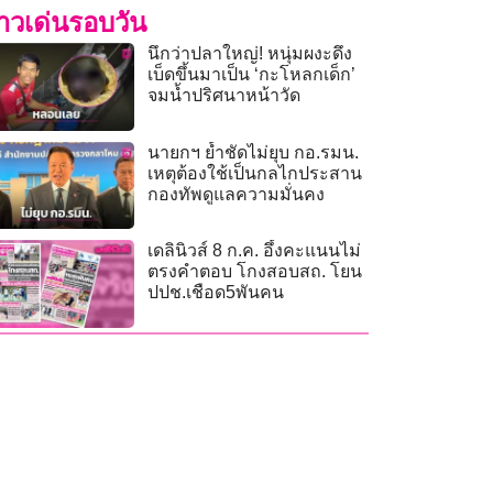
่าวเด่นรอบวัน
นึกว่าปลาใหญ่! หนุ่มผงะดึง
เบ็ดขึ้นมาเป็น ‘กะโหลกเด็ก’
จมน้ำปริศนาหน้าวัด
นายกฯ ย้ำชัดไม่ยุบ กอ.รมน.
เหตุต้องใช้เป็นกลไกประสาน
กองทัพดูแลความมั่นคง
เดลินิวส์ 8 ก.ค. อึ้งคะแนนไม่
ตรงคำตอบ โกงสอบสถ. โยน
ปปช.เชือด5พันคน