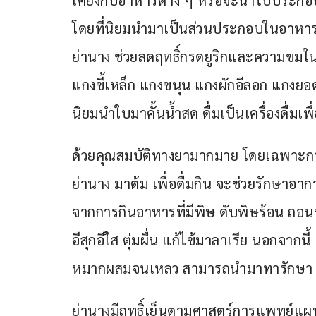
เคียงกับอาหารต่าง ๆ หรือจะนำไปประกอบ
โดยที่นิยมนำมาเป็นส่วนประกอบในอาหารค
ย่านาง ช่วยลดฤทธิ์กรดยูริกและความขมในห
แกงขี้เหล็ก แกงขนุน แกงผักอีลอก แกงยอด
นิยมนำใบมาคั้นน้ำสด ดื่มเป็นเครื่องดื่มเพ
ด้วยคุณสมบัติทางยามากมาย โดยเฉพาะก
ย่านาง มาต้ม เพื่อดื่มกิน จะช่วยรักษาอาก
จากการกินอาหารที่มีพิษ ดับพิษร้อน ถอน
อีสุกอีใส ตุ่มผื่น แก้ไข้มาลาเรีย นอกจากน
หมากผสมจนเหลว สามารถนำมาทารักษา สิว ฝ
ย่านางมีฤทธิ์เย็นตามศาสตร์การแพทย์แผ