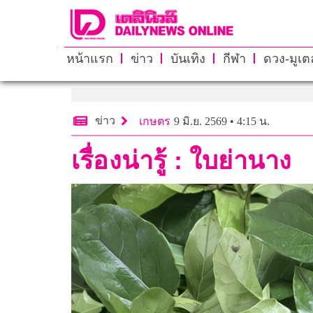
หน้าแรก
ข่าว
บันเทิง
กีฬา
ดวง-มูเตล
ข่าว
เกษตร
9 มิ.ย. 2569 • 4:15 น.
เรื่องน่ารู้ : ใบย่านาง