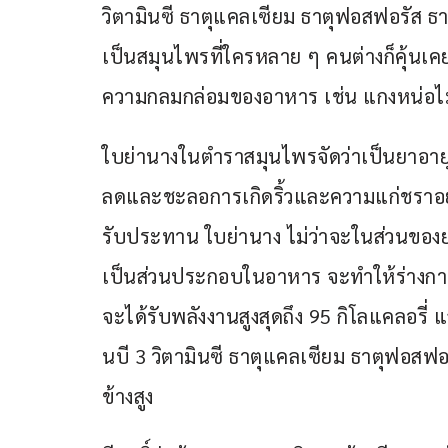
วิตามินซี ธาตุแคลเซียม ธาตุฟอสฟอรัส ธา
เป็นสมุนไพรที่ใครหลาย ๆ คนต่างก็คุ้นเคย
ความกลมกล่อมของอาหาร เช่น แกงหน่อไม้
ใบย่านางในตำราสมุนไพรจัดว่าเป็นยาอายุ
ลดและชะลอการเกิดริ้วและความแก่ชราอย
รับประทาน ใบย่านาง ไม่ว่าจะในส่วนของยอด
เป็นส่วนประกอบในอาหาร จะทำให้ร่างกา
จะได้รับพลังงานสูงสุดถึง 95 กิโลแคลอรี่ แล
นบี 3 วิตามินซี ธาตุแคลเซียม ธาตุฟอสฟ
ข้างสูง