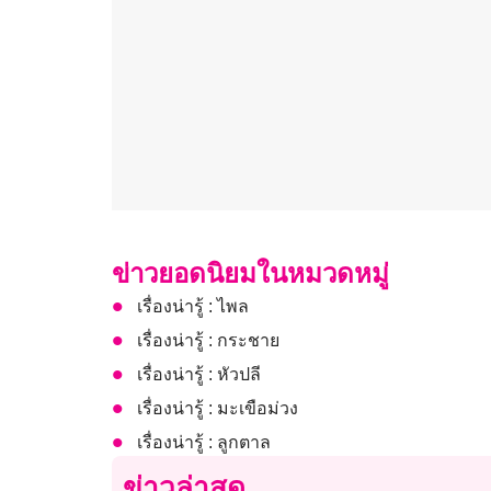
ข่าวยอดนิยมในหมวดหมู่
เรื่องน่ารู้ : ไพล
เรื่องน่ารู้ : กระชาย
เรื่องน่ารู้ : หัวปลี
เรื่องน่ารู้ : มะเขือม่วง
เรื่องน่ารู้ : ลูกตาล
ข่าวล่าสุด