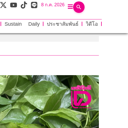
8 ก.ค. 2026
Sustain Daily
ประชาสัมพันธ์
วิดีโอ