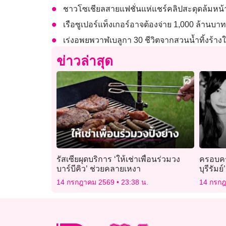
ชาวโซเชียลสายแฟชั่นแห่แชร์คลิปสะดุดล้มหน
เรือซูเปอร์แท็งเกอร์อาจต้องจ่าย 1,000 ล้านบา
เร่งอพยพวาฬเบลูกา 30 ชีวิตจากสวนน้ำทิ้งร
ข่าวล่าสุด
รัสเซียผุดบริการ ‘ให้เช่าเพื่อนร่วมวง
ครอบครั
บาร์บีคิว’ ช่วยคลายเหงา
บุรีรัม
ก่อนรู้ข
14 กรกฎาคม 2569
23:38 น.
14 กรก