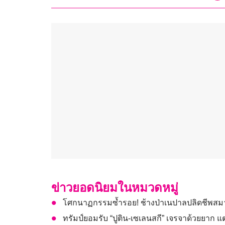
ข่าวยอดนิยมในหมวดหมู่
โศกนาฏกรรมซ้ำรอย! ช้างป่าเนปาลปลิดชีพสมาช
ทรัมป์ยอมรับ “ปูติน-เซเลนสกี” เจรจาด้วยยาก แต่