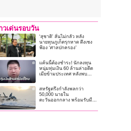
่าวเด่นรอบวัน
‘สุชาติ’ ลั่นไม่กลัว หลัง
นายทุนภูเก็ตรุกหาด ดึงเชง
ฟ้อง ‘ศาลปกครอง’
แค้นนี้ต้องชำระ! นักลงทุน
หนุ่มทุ่มเงิน 60 ล้านล่าอดีต
เมียข้ามประเทศ หลังพบ
วางแผนฆ่าหวังฮุบสมบัติ
สหรัฐตรึงกำลังพลกว่า
50,000 นายใน
ตะวันออกกลาง พร้อมรับมือ
ศึกอิหร่าน