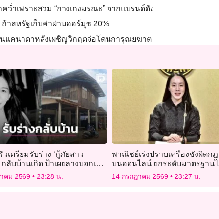
้าคว่ำเพราะสวม “กางเกงมรณะ” จากแบรนด์ดัง
ท ถ้าสหรัฐเก็บค่าผ่านฮอร์มุซ 20%
้างในแคนาดาหลังเผชิญวิกฤตจ่อโดนการุณยฆาต
วเตรียมรับร่าง ‘กู้ภัยสาว
พาณิชย์เร่งปราบเครื่องชั่งผิด
ย์’ กลับบ้านเกิด ป้าเผยลางบอกเหตุ
บนออนไลน์ ยกระดับมาตรฐานไ
่าวร้าย
ฎาคม 2569
23:28 น.
14 กรกฎาคม 2569
23:27 น.