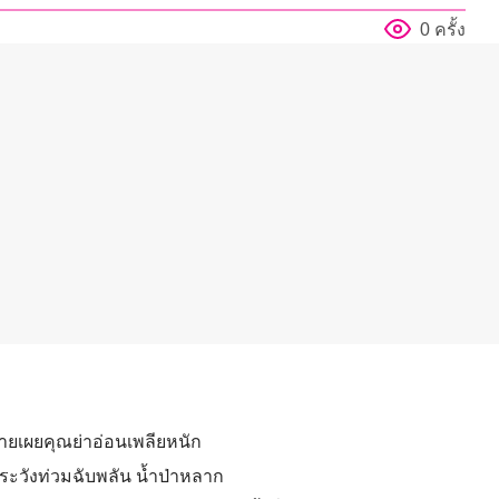
0 ครั้ง
ชายเผยคุณย่าอ่อนเพลียหนัก
 ระวังท่วมฉับพลัน น้ำป่าหลาก