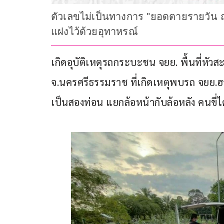
ตัวเลขไม่เป็นทางการ "ยอดตายรายวัน ณ จุ
แฝงไว้ด้วยอุทาหรณ์
เกิดอุบัติเหตุรถกระบะชน จยย. พื้นที่หัวส
จ.นครศรีธรรมราช ที่เกิดเหตุพบรถ จยย.ฮ
เป็นสองท่อน แยกล้อหน้ากับล้อหลัง คนขี่