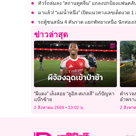
ทัวร์ถล่มลง “สถานทูตจีน” แถลงปกป้องแฟนคลับ
มาแล้ว! “แม่น้ำหนึ่ง” เปิดแนวทางเลขเด็ดงวด 1 
รถตู้ชนสนั่น 4 คันรวด แยกพัทยาเหนือ นักท่องเท
ข่าวล่าสุด
“ผีแดง” เล็งสอย “ลูอิส-สเกลลี” แก้ปัญหา
ตำรวจล
แบ๊กซ้าย
อำพราง
เชื่อมโย
2 สิงหาคม 2569
23:02 น.
2 สิงหา