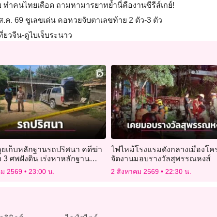
 ทำคนไทยเดือด ถามหามารยาทย้ำนี่คืองานซีรีส์เกย์!
ส.ค. 69 ชูเลขเด่น คอหวยจับตาเลขท้าย 2 ตัว-3 ตัว
ี่ยวจีน-ดูไบเจ็บระนาว
ุยเก็บหลักฐานรถปริศนา คดีฆ่า
ไฟไหม้โรงแรมดังกลางเมืองโค
 3 ศพฝังดิน เร่งหาหลักฐาน
จัดงานมอบรางวัลสุพรรณหงส์
งผู้ก่อเหตุ
คม 2569
23:00 น.
2 สิงหาคม 2569
22:30 น.