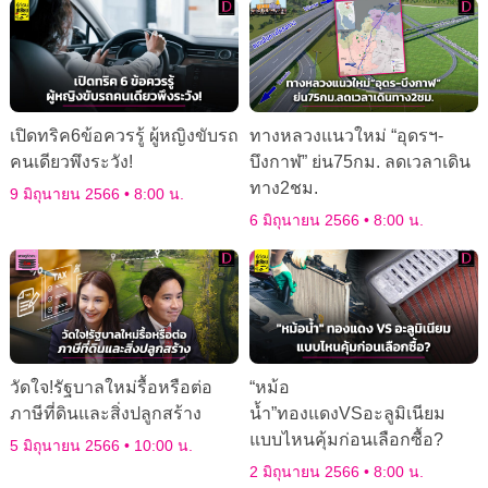
เปิดทริค6ข้อควรรู้ ผู้หญิงขับรถ
ทางหลวงแนวใหม่ “อุดรฯ-
คนเดียวพึงระวัง!
บึงกาฬ” ย่น75กม. ลดเวลาเดิน
ทาง2ชม.
9 มิถุนายน 2566
8:00 น.
6 มิถุนายน 2566
8:00 น.
วัดใจ!รัฐบาลใหม่รื้อหรือต่อ
“หม้อ
ภาษีที่ดินและสิ่งปลูกสร้าง
น้ำ”ทองแดงVSอะลูมิเนียม
แบบไหนคุ้มก่อนเลือกซื้อ?
5 มิถุนายน 2566
10:00 น.
2 มิถุนายน 2566
8:00 น.