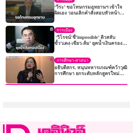
‘วีระ’ ขอโทษกรมอุทยานฯ เข้าใจ
ผิดเอง วอนเลิกคำสั่งสอบหัวหน้า
‘อช. สิมิลัน’
การเมือง
‘วิโรจน์’ชี้’impossible’ ดิวสลับ
ขั้ว’แดง-เขียว-ส้ม’ ยุคน้ำเงินครอง
เมือง เชื่อเจอ’องค์กรอิสระ-เครือ
ข่ายท้องถิ่น’เล่นงานอยู่ดี
การศึกษา-ศาสนา
อธิบดีสกร. หนุนทหารเกณฑ์คว้าวุฒิ
การศึกษา ยกระดับหลักสูตรใหม่
เทียบโอน 300 ชม.การฝึก