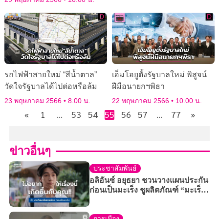
รถไฟฟ้าสายใหม่ “สีน้ำตาล”
เอ็มโอยูตั้งรัฐบาลใหม่ พิสูจน์
วัดใจรัฐบาลได้ไปต่อหรือล้ม
ฝีมือนายกฯพิธา
23 พฤษภาคม 2566
8:00 น.
22 พฤษภาคม 2566
10:00 น.
«
1
…
53
54
55
56
57
…
77
»
ข่าวอื่นๆ
ประชาสัมพันธ์
อลิอันซ์ อยุธยา ชวนวางแผนประกัน
ก่อนเป็นมะเร็ง ชูผลิตภัณฑ์ “มะเร็ง
หายห่วง” ผ่านหนังโฆษณา
การเมือง