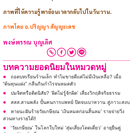
ภาพที่ให้ความรู้พาย้อนเวลากลับไปในวันวาน.
ภาพโดย อ.ปริญญา สัญญะเดช
พงษ์พรรณ บุญเลิศ
บทความยอดนิยมในหมวดหมู่
ถอดบทเรียนร้านเล็ก ทำไมขายดีแต่ไม่มีเงินเหลือ? เมื่อ
“ต้นทุนแฝง” กลืนกินกำไรจนหมดตัว
ปมจิตหรือติดนิสัย? ‘ผิดไม่รู้จักผิด’ เสี่ยงวิกฤติจริยธรรม
สสส.สานพลัง ปั้นคนการแพทย์ ปิดจบเบาหวาน สู่ภาวะสงบ
หายนะฝันร้ายวัยเกษียณ ‘เงินหมดก่อนสิ้นลม’ รายจ่ายวิ่ง
สวนทางรายได้!!
‘วัยเกษียณ’ ในโลกใบใหม่ ‘สุ่มเสี่ยงโดดเดี่ยว’ อายุยืนคู่