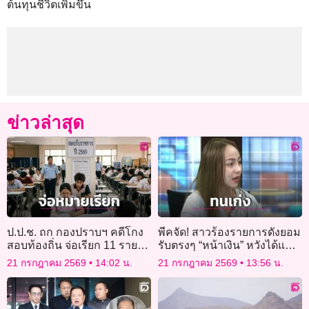
ต้นทุนชีวิตเพิ่มขึ้น
ข่าวล่าสุด
ป.ป.ช. ถก กองปราบฯ คดีโกง
พีคจัด! สาวร้องรายการดังยอม
สอบท้องถิ่น จ่อเรียก 11 รายรับ
รับตรงๆ “หน้าเงิน” หวังได้แฟน
ทราบข้อหา เร่งหาหลักฐานฟัน
รวย แต่เจอมาเฟียทิพย์ ฟัน
21 กรกฎาคม 2569
14:02 น.
21 กรกฎาคม 2569
13:56 น.
2 ผอ.
หลอ-ไม่ตรงปก!