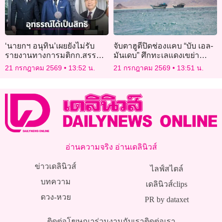
‘นายกฯ อนุทิน’เผยยังไม่รับ
จับตาฮูตีปิดช่องแคบ “บับ เอล-
รายงานทางการมติกก.สรร
มันเดบ” ศึกทะเลแดงเขย่า
หาฯให้ ‘นพ.สรณ’พ้น
เศรษฐกิจโลก
21 กรกฎาคม 2569
13:52 น.
21 กรกฎาคม 2569
13:51 น.
ปธ.กสทช. ชี้อุทธรณ์ได้เป็น
สิทธิ
อ่านความจริง อ่านเดลินิวส์
ข่าวเดลินิวส์
ไลฟ์สไตล์
บทความ
เดลินิวส์clips
ดวง-หวย
PR by dataxet
ติดต่อโฆษณา
ร่วมงานกับเรา
ติดต่อเรา