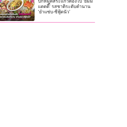
ปักหมุดสระแก้วต้องไป ‘ยัมมี่
แดดดี๊’ รสชาติระดับตำนาน
‘ยำแซ่บ-ซีฟู้ดนัว’