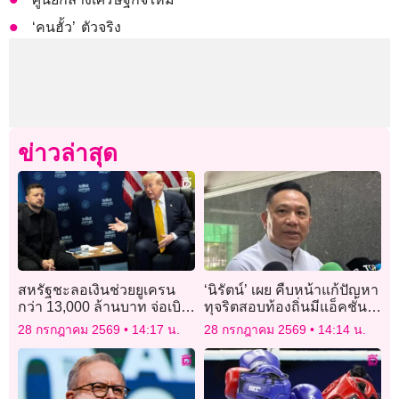
‘คนฮั้ว’ ตัวจริง
ข่าวล่าสุด
สหรัฐชะลอเงินช่วยยูเครน
‘นิรัตน์’ เผย คืบหน้าแก้ปัญหา
กว่า 13,000 ล้านบาท จ่อเบิก
ทุจริตสอบท้องถิ่นมีแอ็คชั่น
จ่ายถึงปี 2572
8-9-10
28 กรกฎาคม 2569
14:17 น.
28 กรกฎาคม 2569
14:14 น.