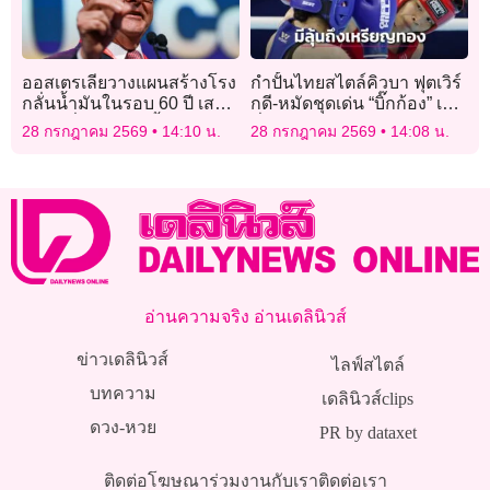
ออสเตรเลียวางแผนสร้างโรง
กำปั้นไทยสไตล์คิวบา ฟุตเวิร์
กลั่นน้ำมันในรอบ 60 ปี เสริม
กดี-หมัดชุดเด่น “บิ๊กก้อง” เชื่อ
ความมั่นคงด้านเชื้อเพลิง
มั่น มีลุ้นถึงเหรียญทอง ศึกเอ
28 กรกฎาคม 2569
14:10 น.
28 กรกฎาคม 2569
14:08 น.
เชียนเกมส์ ครั้งที่ 20
อ่านความจริง อ่านเดลินิวส์
ข่าวเดลินิวส์
ไลฟ์สไตล์
บทความ
เดลินิวส์clips
ดวง-หวย
PR by dataxet
ติดต่อโฆษณา
ร่วมงานกับเรา
ติดต่อเรา