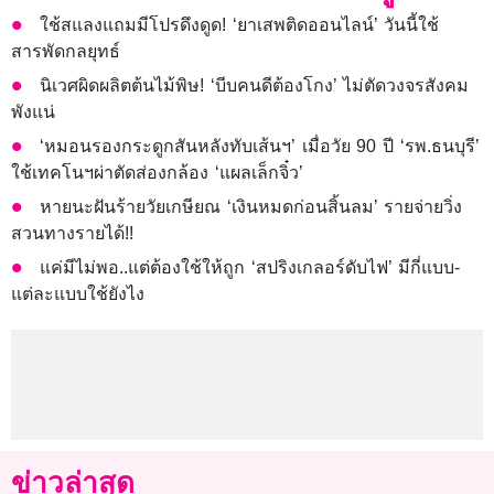
ใช้สแลงแถมมีโปรดึงดูด! ‘ยาเสพติดออนไลน์’ วันนี้ใช้
สารพัดกลยุทธ์
นิเวศผิดผลิตต้นไม้พิษ! ‘บีบคนดีต้องโกง’ ไม่ตัดวงจรสังคม
พังแน่
‘หมอนรองกระดูกสันหลังทับเส้นฯ’ เมื่อวัย 90 ปี ‘รพ.ธนบุรี’
ใช้เทคโนฯผ่าตัดส่องกล้อง ‘แผลเล็กจิ๋ว’
หายนะฝันร้ายวัยเกษียณ ‘เงินหมดก่อนสิ้นลม’ รายจ่ายวิ่ง
สวนทางรายได้!!
แค่มีไม่พอ..แต่ต้องใช้ให้ถูก ‘สปริงเกลอร์ดับไฟ’ มีกี่แบบ-
แต่ละแบบใช้ยังไง
ข่าวล่าสุด