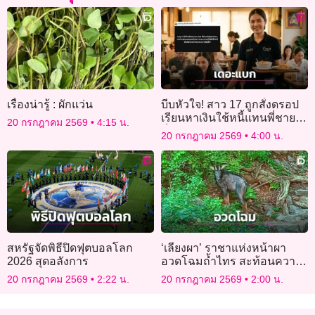
เรื่องน่ารู้ : ผักแว่น
บีบหัวใจ! สาว 17 ถูกสั่งดรอป
เรียนหาเงินใช้หนี้แทนพี่ชาย
20 กรกฎาคม 2569
4:15 น.
ลั่น “หนีไปตัดขาด” ผิดไหม?
20 กรกฎาคม 2569
4:00 น.
สหรัฐจัดพิธีปิดฟุตบอลโลก
‘เลียงผา’ ราชาแห่งหน้าผา
2026 สุดอลังการ
อวดโฉมถ้ำไทร สะท้อนความ
อุดมสมบูรณ์ผืนป่าเขาสามร้อย
20 กรกฎาคม 2569
2:22 น.
20 กรกฎาคม 2569
2:00 น.
ยอด