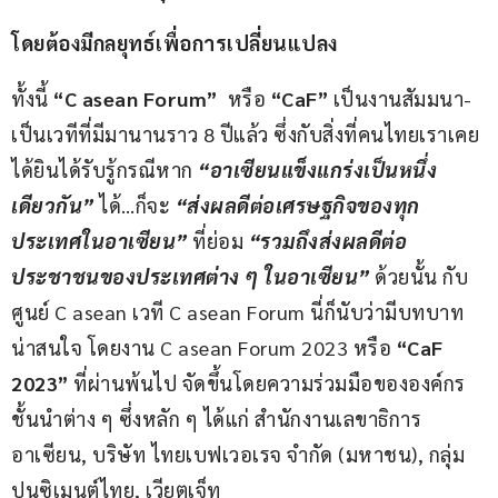
โดยต้องมีกลยุทธ์เพื่อการเปลี่ยนแปลง
ทั้งนี้ 
“C asean Forum”
  หรือ 
“CaF”
 เป็นงานสัมมนา-
เป็นเวทีที่มีมานานราว 8 ปีแล้ว ซึ่งกับสิ่งที่คนไทยเราเคย
ได้ยินได้รับรู้กรณีหาก 
“
อาเซียนแข็งแกร่งเป็นหนึ่ง
เดียวกัน
”
 ได้…ก็จะ 
“
ส่งผลดีต่อเศรษฐกิจของทุก
ประเทศในอาเซียน
”
 ที่ย่อม 
“
รวมถึงส่งผลดีต่อ
ประชาชนของประเทศต่าง ๆ ในอาเซียน
”
 ด้วยนั้น กับ
ศูนย์ C asean เวที C asean Forum นี่ก็นับว่ามีบทบาท
น่าสนใจ โดยงาน C asean Forum 2023 หรือ 
“CaF 
2023”
 ที่ผ่านพ้นไป จัดขึ้นโดยความร่วมมือขององค์กร
ชั้นนำต่าง ๆ ซึ่งหลัก ๆ ได้แก่ สำนักงานเลขาธิการ
อาเซียน, บริษัท ไทยเบฟเวอเรจ จำกัด (มหาชน), กลุ่ม
ปูนซิเมนต์ไทย, เวียตเจ็ท