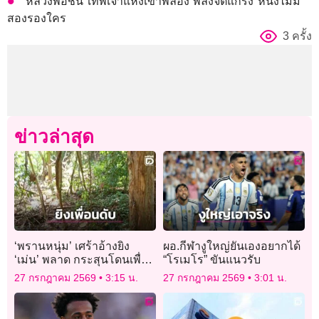
หลวงพ่อชื้น เทพเจ้าแห่งเขาพลอง พลังจิตแกร่ง หนึ่งไม่มี
สองรองใคร
3 ครั้ง
ข่าวล่าสุด
‘พรานหนุ่ม’ เศร้าอ้างยิง
ผอ.กีฬางูใหญ่ยันเองอยากได้
‘เม่น’ พลาด กระสุนโดนเพื่อน
“โรเมโร” ขันแนวรับ
รักดับสลด ยอมรับผิดยืนรอม
27 กรกฎาคม 2569
3:15 น.
27 กรกฎาคม 2569
3:01 น.
อบตัวกับตำรวจ