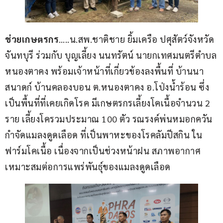
ช่วยเกษตรกร
…..น.สพ.ชาติชาย ยิ้มเครือ ปศุสัตว์จังหวัด
จันทบุรี ร่วมกับ บุญเลี้ยง นนทรัตน์ นายกเทศมนตรีตำบล
หนองตาคง พร้อมเจ้าหน้าที่เกี่ยวข้องลงพื้นที่ บ้านนา
สนาดก์ บ้านคลองบอน ต.หนองตาคง อ.โป่งน้ำร้อน ซึ่ง
เป็นพื้นที่ที่เคยเกิดโรค มีเกษตรกรเลี้ยงโคเนื้อจำนวน 2 
ราย เลี้ยงโครวมประมาณ 100 ตัว รณรงค์พ่นหมอกควัน
กำจัดแมลงดูดเลือด ที่เป็นพาหะของโรคลัมปีสกิน ใน
ฟาร์มโคเนื้อ เนื่องจากเป็นช่วงหน้าฝน สภาพอากาศ
เหมาะสมต่อการแพร่พันธุ์ของแมลงดูดเลือด