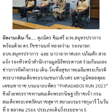
จัดงานเดิน-วิ่ง
….. ศุภมิตร ชิณศรี ผวจ.สมุทรปราการ 
พร้อมด้วย ดร.รัชชานนท์ ทองอร่าม  รองนายก 
อบจ.สมุทรปราการ  และ นาวาอากาศเอก ปภัณศัก สาย
แจ้ง รองหัวหน้าสำนักงานมูลนิธิพระดาบส ร่วมกันแถลง
ข่าวการจัดกิจกรรม เดิน-วิ่งเพื่อสุขภาพเฉลิมพระเกียรติ 
พระบาทสมเด็จพระบรมชนกาธิเบศร มหาภูมิพลอดุลย
เดชมหาราช บรมนาถบพิตร “PHRADABOS RUN 2023” 
ชิงถ้วยพระราชทานสมเด็จพระกนิษฐาธิราชเจ้า กรม
สมเด็จพระเทพรัตนราชสุดาฯ สยามบรมราชกุมารี ในวัน
ที่ 8 ตุลาคม 2566 ประเภทเดินวิ่งระยะทาง 5 