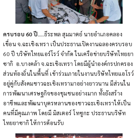
ครบรอบ 60 ปี
…..ธีระพล สุมมาตย์ นายอำเภอคลอง
เขื่อน จ.ฉะเชิงเทรา เป็นประธานเปิดงานฉลองครบรอบ  
60 ปี บริษัทไทยแอร์โรว์ จำกัด ในเครือข่ายบริษัทไทยยา
ซากิ  อ.บางคล้า จ.ฉะเชิงเทรา โดยมีผู้นำองค์กรปกครอง
ส่วนท้องถิ่นในพื้นที่ เข้าร่วมภายในงานบริษัทไทยแอโรว์
อยู่คู่กับสังคมชาวฉะเชิงเทรามาอย่างยาวนาน มีส่วนใน
การพัฒนาเศรษฐกิจของชุมชนอย่างมาก ทั้งยังสร้าง
อาชีพและพัฒนาบุตรหลานของชาวฉะเชิงเทราให้เป็น
คนที่มีคุณภาพ โดยมี มิสเตอร์ โทซูกะ ประธานบริษัท
ไทยยาซากิ ให้การต้อนรับ