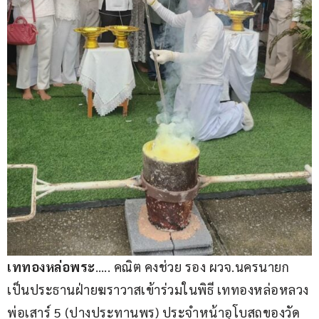
เททองหล่อพระ
….. คณิต คงช่วย รอง ผวจ.นครนายก 
เป็นประธานฝ่ายฆราวาสเข้าร่วมในพิธี เททองหล่อหลวง
พ่อเสาร์ 5 (ปางประทานพร) ประจำหน้าอุโบสถของวัด