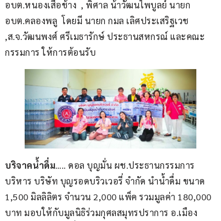
อบต.หนองเสือช้าง  , พิศาล น้าวัฒนไพบูลย์ นายก 
อบต.คลองพลู  โดยมี นายก กมล เลิศประเสริฐเวช  
,ส.จ.วัฒนพงศ์ ศรีเมธารักษ์ ประธานสหกรณ์ และคณะ
กรรมการ ให้การต้อนรับ 
บริจาคน้ำดื่ม
….. ดอล บุญมั่น ผช.ประธานกรรมการ
บริหาร บริษัท บุญรอดบริวเวอรี่ จำกัด นำน้ำดื่ม ขนาด 
1,500 มิลลิลิตร จำนวน 2,000 แพ็ค รวมมูลค่า 180,000 
บาท มอบให้กับมูลนิธิร่วมกุศลสมุทรปราการ อ.เมือง 