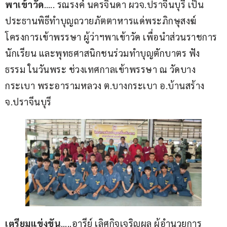
พาเข้าวัด
….. รณรงค์ นครจินดา ผวจ.ปราจีนบุรี เป็น
ประธานพิธีทำบุญถวายภัตตาหารแด่พระภิกษุสงฆ์ 
โครงการเข้าพรรษา ผู้ว่าฯพาเข้าวัด เพื่อนำส่วนราชการ 
นักเรียน และพุทธศาสนิกชนร่วมทำบุญตักบาตร ฟัง
ธรรม ในวันพระ ช่วงเทศกาลเข้าพรรษา ณ วัดบาง
กระเบา พระอารามหลวง ต.บางกระเบา อ.บ้านสร้าง 
จ.ปราจีนบุรี
เตรียมแข่งขัน
…..อารีย์ เลิศกิจเจริญผล ผู้อำนวยการ