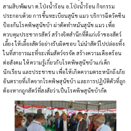
สามสิบพัฒนา ต.โป่งน้ำร้อน อ.โป่งน้ำร้อน กิจกรรม
ประกอบด้วย การขึ้นทะเบียนสุนัข แมว บริการฉีดวัคซีน
ป้องกันโรคพิษสุนัขบ้า ผ่าตัดทำหมันสุนัข แมว เพื่อ
ควบคุมประชากรสัตว์ สร้างจิตสำนึกที่ดีแก่เจ้าของสัตว์
เลี้ยง ให้เลี้ยงสัตว์อย่างรับผิดชอบ ไม่นำสัตว์ไปปล่อยทิ้ง
ในที่สาธารณะที่จะเพิ่มสัตว์จรจัด สร้างความเดือดร้อน
ต่อสังคม ให้ความรู้เกี่ยวกับโรคพิษสุนัขบ้าแก่เด็ก
นักเรียน และประชาชน เพื่อให้เกิดความตระหนักถึงภัย
อันตรายที่เกิดจากโรคพิษสุนัขบ้า และการปฏิบัติตัวที่ถูก
ต้องหากถูกสัตว์ที่สงสัยว่าเป็นโรคพิษสุนัขบ้ากัด