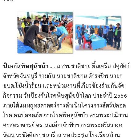
ป้องกันพิษสุนัขบ้า
….. น.สพ.ชาติชาย ยิ้มเครือ ปศุสัตว์
จังหวัดจันทบุรี ร่วมกับ นายชาติชาย ดำรงชีพ นายก 
อบต.โป่งน้ำร้อน และหน่วยงานที่เกี่ยวข้องร่วมกันจัด
กิจกรรม วันป้องกันโรคพิษสุนัขบ้าโลก ประจำปี 2566  
ภายใต้แผนยุทธศาสตร์การดำเนินโครงการสัตว์ปลอด
โรค คนปลอดภัย จากโรคพิษสุนัขบ้า ตามพระปณิธาน 
ศาสตราจารย์ ดร. สมเด็จเจ้าฟ้าฯ กรมพระศรีสวางค
วัฒน วรขัตติยราชนารี ณ หอประชุม โรงเรียนบ้าน