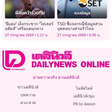
“ผีแดง” เล็งกระชาก “ไทเลอร์
TSD ชี้แจงกรณีข้อมูลส่วน
อดัมส์” เสริมแดนกลาง
บุคคลบางส่วนรั่วไหล
27 กรกฎาคม 2569
1:17 น.
27 กรกฎาคม 2569
0:05 น.
อ่านความจริง อ่านเดลินิวส์
ข่าวเดลินิวส์
ไลฟ์สไตล์
บทความ
เดลินิวส์clips
ดวง-หวย
PR by dataxet