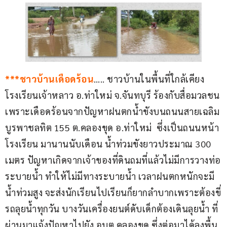
***ชาวบ้านเดือดร้อน
….. ชาวบ้านในพื้นที่ใกล้เคียง
โรงเรียนเจ้าหลาว อ.ท่าใหม่ จ.จันทบุรี ร้องกับสื่อมวลชน
เพราะเดือดร้อนจากปัญหาฝนตกน้ำขังบนถนนสายเฉลิม
บูรพาชลทิต 155 ต.คลองขุด อ.ท่าใหม่  ซึ่งเป็นถนนหน้า
โรงเรียน มานานนับเดือน น้ำท่วมขังยาวประมาณ 300 
เมตร ปัญหาเกิดจากเจ้าของที่ดินถมที่แล้วไม่มีการวางท่อ
ระบายน้ำ ทำให้ไม่มีทางระบายน้ำ เวลาฝนตกหนักจะมี
น้ำท่วมสูง จะส่งนักเรียนไปเรียนก็ยากลำบากเพราะต้องขี่
รถลุยน้ำทุกวัน บางวันเครื่องยนต์ดับเด็กต้องเดินลุยน้ำ ที่
ผ่านมาแจ้งปัญหาไปยัง อบต.คลองขุด ซึ่งต่อมาได้ลงพื้น