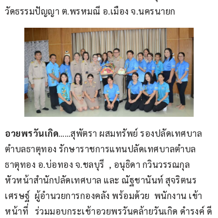
วัดธรรมปัญญา ต.พรหมณี อ.เมือง จ.นครนายก
อวยพรวันเกิด
……สุพัตรา ผสมทรัพย์ รองปลัดเทศบาล
ตำบลธาตุทอง รักษาราชการแทนปลัดเทศบาลตำบล
ธาตุทอง อ.บ่อทอง จ.ชลบุรี  , อนุธิดา กวินวรรณกุล  
หัวหน้าสำนักปลัดเทศบาล และ ณัฐชานันท์ สุจริตนร
เศรษฐ์  ผู้อำนวยการกองคลัง พร้อมด้วย  พนักงาน เข้า
หน้าที่   ร่วมมอบกระเช้าอวยพรวันคล้ายวันเกิด ดำรงค์ ดี