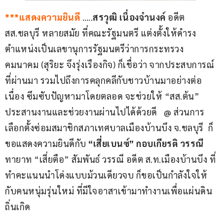
***แสดงความยินดี
 …..
สรวุฒิ เนื่องจำนงค์
 อดีต 
สส.ชลบุรี หลายสมัย ที่คณะรัฐมนตรี แต่งตั้งให้ดำรง
ตำแหน่งเป็นเลขานุการรัฐมนตรีว่าการกระทรวง
คมนาคม (สุริยะ จึงรุ่งเรืองกิจ) ก็เชื่อว่า จากประสบการณ์
ที่ผ่านมา รวมไปถึงการคลุกคลีกับชาวบ้านมาอย่างต่อ
เนื่อง ซึมซับปัญหามาโดยตลอด จะช่วยให้ “สส.ต้น” 
ประสานงานและช่วยงานผ่านไปได้ด้วยดี   @ ส่วนการ
เลือกตั้งซ่อมสมาชิกสภาเทศบาลเมืองบ้านบึง จ.ชลบุรี  ก็
ขอแสดงความยินดีกับ 
“เสี่ยเบนซ์” กอบเกียรติ วรรณี 
ทายาท “เสี่ยตือ” สัมพันธ์ วรรณี อดีต ส.ท.เมืองบ้านบึง ที่
ทำคะแนนนำโด่งแบบม้วนเดียวจบ ก็ขอเป็นกำลังใจให้
กับคนหนุ่มรุ่นใหม่ ที่มีใจอาสาเข้ามาทำงานเพื่อแผ่นดิน
ถิ่นเกิด