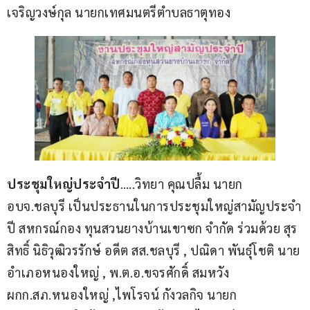
เจริญวงษ์กุล นายกเทศมนตรีตำบลธาตุทอง   
ประชุมใหญ่ประจำปี
…..วิทยา คุณปลื้ม นายก 
อบจ.ชลบุรี เป็นประธานในการประชุมใหญ่สามัญประจำ
ปี สหกรณ์กอง ทุนสวนยางบ้านเขาซก จำกัด ร่วมด้วย สุร
สิทธิ์ นิธิวุฒิวรรักษ์ อดีต สส.ชลบุรี , ปณิดา พันธุ์โชติ นาย
อำเภอหนองใหญ่ , พ.ต.อ.ขจรศักดิ์ สมหวัง 
ผกก.สภ.หนองใหญ่ ,ไพโรจน์ กังวลกิจ นายก 