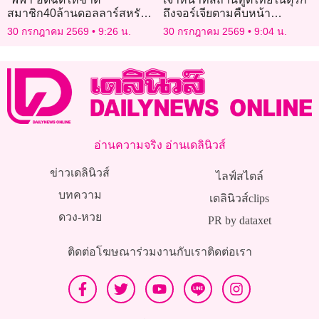
สมาชิก40ล้านดอลลาร์สหรัฐ
ถึงจอร์เจียตามคืบหน้า
ถ้าสนับสนุนแผนขายหุ้น
เหตุ’ฮลุน โซโล’ เสียชีวิต
30 กรกฎาคม 2569
9:26 น.
30 กรกฎาคม 2569
9:04 น.
อ่านความจริง อ่านเดลินิวส์
ข่าวเดลินิวส์
ไลฟ์สไตล์
บทความ
เดลินิวส์clips
ดวง-หวย
PR by dataxet
ติดต่อโฆษณา
ร่วมงานกับเรา
ติดต่อเรา