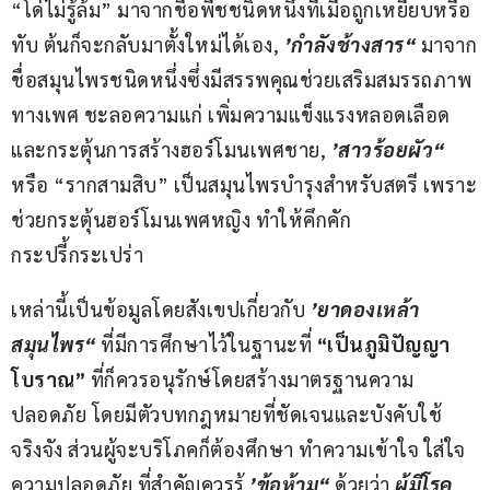
“โด่ไม่รู้ล้ม” มาจากชื่อพืชชนิดหนึ่งที่เมื่อถูกเหยียบหรือ
ทับ ต้นก็จะกลับมาตั้งใหม่ได้เอง, 
’
กำลังช้างสาร“
 มาจาก
ชื่อสมุนไพรชนิดหนึ่งซึ่งมีสรรพคุณช่วยเสริมสมรรถภาพ
ทางเพศ ชะลอความแก่ เพิ่มความแข็งแรงหลอดเลือด 
และกระตุ้นการสร้างฮอร์โมนเพศชาย, 
’
สาวร้อยผัว“
หรือ “รากสามสิบ” เป็นสมุนไพรบำรุงสำหรับสตรี เพราะ
ช่วยกระตุ้นฮอร์โมนเพศหญิง ทำให้คึกคัก
กระปรี้กระเปร่า
เหล่านี้เป็นข้อมูลโดยสังเขปเกี่ยวกับ 
’ยาดองเหล้า
สมุนไพร“
 ที่มีการศึกษาไว้ในฐานะที่
 “เป็นภูมิปัญญา
โบราณ”
 ที่ก็ควรอนุรักษ์โดยสร้างมาตรฐานความ
ปลอดภัย โดยมีตัวบทกฎหมายที่ชัดเจนและบังคับใช้
จริงจัง ส่วนผู้จะบริโภคก็ต้องศึกษา ทำความเข้าใจ ใส่ใจ
ความปลอดภัย ที่สำคัญควรรู้ 
’ข้อห้าม“
 ด้วยว่า 
ผู้มีโรค