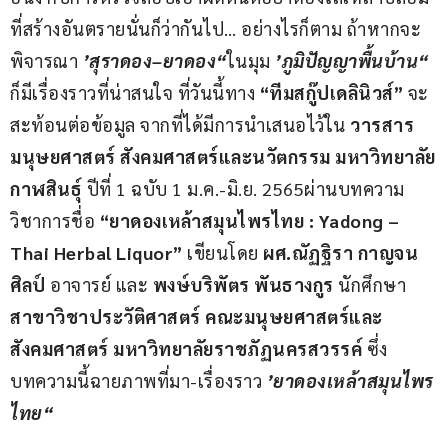
ที่สร้างอันตรายนั่นก็ว่ากันไป… อย่างไรก็ตาม ถ้าหากจะ
พิจารณา 
’สุราดอง
–
ยาดอง“
ในมุม 
’ภูมิปัญญาพื้นบ้าน“
ก็มีเรื่องราวที่น่าสนใจ ที่วันนี้ทาง 
“ทีมสกู๊ปเดลินิวส์”
 จะ
สะท้อนต่อข้อมูล จากที่ได้มีการนำเสนอไว้ใน 
วารสาร
มนุษยศาสตร์ สังคมศาสตร์และนวัตกรรม มหาวิทยาลัย
กาฬสินธุ์ 
ปีที่ 1 ฉบับ 1 ม.ค.-มิ.ย. 2565ผ่านบทความ
วิชาการชื่อ 
“ยาดองเหล้าสมุนไพรไทย 
: Yadong – 
Thai Herbal Liquor”
 เขียนโดย 
ผศ
.
ณัฏฐิรา กาญจน
ศิลป์
 อาจารย์ และ 
พงษ์บริพัตร พันธางกูร
 นักศึกษา 
สาขาวิชาประวัติศาสตร์
คณะมนุษยศาสตร์และ
สังคมศาสตร์ มหาวิทยาลัยราชภัฏนครสวรรค์ 
ซึ่ง
บทความนี้ฉายภาพที่มา-เรื่องราว 
’ยาดองเหล้าสมุนไพร
ไทย“