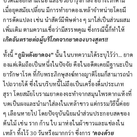
ปวดเมื่อยกล้ามเนื้อ และช่วยบำรุงกำลัง อย่างไรก็ตาม 
เมื่อยุคสมัยเปลี่ยน มีการทำยาดองเหล้าจำหน่ายโดยมี
การดัดแปลง เช่น นำสัตว์มีพิษต่าง ๆ มาใส่เป็นส่วนผสม
เพิ่มเติม ตามความเชื่อว่ามีสรรพคุณ ซึ่งกรณีนี้ก็ทำให้ 
เกิดอันตรายต่อผู้บริโภคจากยาดองบางสูตร
!!
ทั้งนี้ 
“ภูมิหลังยาดอง”
 นั้น ในบทความได้ระบุไว้ว่า… ยาด
องแต่เดิมถือเป็นหนึ่งในปัจจัย คือในอดีตเคยมีฐานะเป็น
ยารักษาโรค ที่กับพระภิกษุสงฆ์ทางญาติโยมก็สามารถนำ
ไปถวายได้ ซึ่งในบริบทนี้ไม่ถือเป็นเครื่องดื่มประเภท
สุรา โดยสมัยโบราณยาดองจะทำจากสมุนไพรตากแห้งที่
บดเป็นผงและนำมาใส่ลงในเหล้าขาว แต่กรรมวิธีนี้ค่อย 
ๆ เลือนหายไป โดยปัจจุบันนิยมนำส่วนประกอบสดของ
ต้นไม้ เช่น ราก ก้าน ใบ มาห่อในผ้าขาวและแช่ลงใน
เหล้า ทิ้งไว้ 30 วันหรือมากกว่า ซึ่งการ 
’ดองด้วย