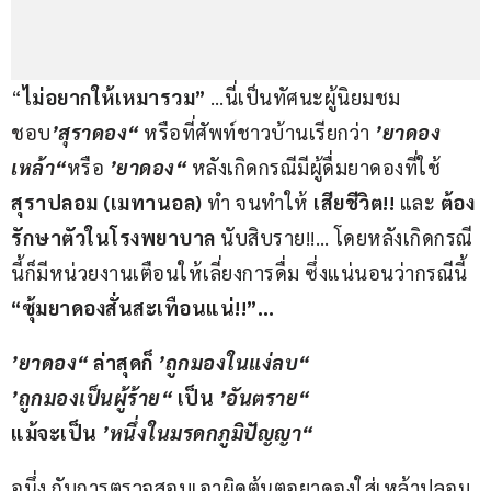
“
ไม่อยากให้เหมารวม”
 …นี่เป็นทัศนะผู้นิยมชม
ชอบ
’สุราดอง“ 
หรือที่ศัพท์ชาวบ้านเรียกว่า 
’ยาดอง
เหล้า“
หรือ 
’ยาดอง“
 หลังเกิดกรณีมีผู้ดื่มยาดองที่ใช้ 
สุราปลอม 
(
เมทานอล
)
 ทำ จนทำให้ 
เสียชีวิต
!! 
และ 
ต้อง
รักษาตัวในโรงพยาบาล 
นับสิบราย!!… โดยหลังเกิดกรณี
นี้ก็มีหน่วยงานเตือนให้เลี่ยงการดื่ม ซึ่งแน่นอนว่ากรณีนี้ 
“ซุ้มยาดองสั่นสะเทือนแน่
!!”…
’ยาดอง“
 ล่าสุดก็ 
’ถูกมองในแง่ลบ“
’ถูกมองเป็นผู้ร้าย“
 เป็น 
’อันตราย“
แม้จะเป็น 
’หนึ่งในมรดกภูมิปัญญา“
อนึ่ง กับการตรวจสอบเอาผิดต้นตอยาดองใส่เหล้าปลอม