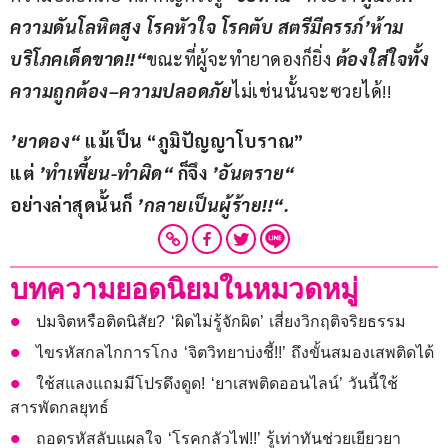
ความดันโลหิตสูง โรคหัวใจ โรคตับ สตรีมีครรภ์
’ห้าม
บริโภคเด็ดขาด
!!“
ขณะที่ผู้จะทำยาดองก็ยิ่ง 
ต้องใส่ใจทั้ง
ความถูกต้อง
–
ความปลอดภัย
ไม่เช่นนั้นจะซวยได้!!
’ยาดอง“
 แม้เป็น “ภูมิปัญญาโบราณ”
แต่ 
’ทำเพี้ยน-ทำผิด“
 ก็จึง 
’อันตราย“
อย่างล่าสุดนั้นก็ 
’กลายเป็นผู้ร้าย!!“.
บทความยอดนิยมในหมวดหมู่
ปมจิตหรือติดนิสัย? ‘ผิดไม่รู้จักผิด’ เสี่ยงวิกฤติจริยธรรม
ไขรหัสกลไกการโกง ‘จิตวิทยาบ่งชี้!!’ ถึงขั้นสมองเสพติดได้
ใช้สแลงแถมมีโปรดึงดูด! ‘ยาเสพติดออนไลน์’ วันนี้ใช้
สารพัดกลยุทธ์
ถอดรหัสลับแผลใจ ‘โรคกลัวไฟ!!’ รู้เท่าทันช่วยเยียวยา