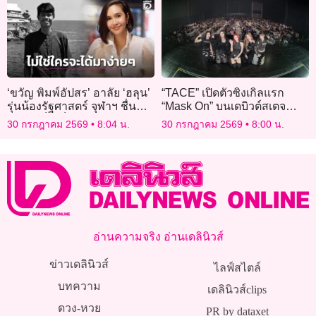
‘ขวัญ พิมพ์อัปสร’ อาลัย ‘ฮลุน’
“TACE” เปิดตัวซิงเกิลแรก
รุ่นน้องรัฐศาสตร์ จุฬาฯ ชื่นชม
“Mask On” บนเดบิวต์สเตจ
สู้ชีวิต เป็นเด็กทุนที่เก่งมากๆ
เสิร์ฟเพอร์ฟอร์แมนซ์สะกดทุก
30 กรกฎาคม 2569
8:04 น.
30 กรกฎาคม 2569
8:00 น.
สายตา
อ่านความจริง อ่านเดลินิวส์
ข่าวเดลินิวส์
ไลฟ์สไตล์
บทความ
เดลินิวส์clips
ดวง-หวย
PR by dataxet