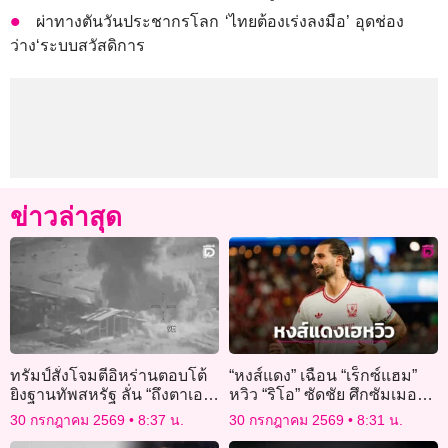
ผ่าทางตันวันประชากรโลก ‘ไทยต้องเร่งลงมือ’ อุดช่อง
ว่าง‘ระบบสวัสดิการ
ข่าวล่าสุด
ทรัมป์สั่งโจมตีอิหร่านตอบโต้
“หงส์แดง” เฉือน “เร็กซ์แฮม”
ยิงฐานทัพสหรัฐ ลั่น “ถึงตาเอา
หวิว “ริโอ” ซัดชัย ศึกซัมเมอร์ซี
คืน”
รีส์
30 กรกฎาคม 2569
8:37 น.
30 กรกฎาคม 2569
8:31 น.