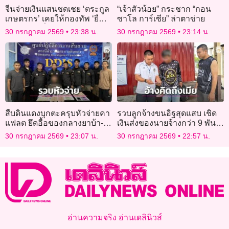
จีนจ่ายเงินแสนชดเชย ‘ตระกูล
“เจ้าสัวน้อย” กระชาก “กอน
เกษตรกร’ เคยให้กองทัพ ‘ยืม
ซาโล การ์เซีย” ล่าตาข่าย
ข้าวสาร’ เมื่อ 79 ปีก่อน
30 กรกฎาคม 2569
23:38 น.
30 กรกฎาคม 2569
23:14 น.
สืบดินแดงบุกตะครุบหัวจ่ายคา
รวบลูกจ้างขนอิฐสุดแสบ เชิด
แฟลต ยึดอื้อของกลางยาบ้า-
เงินส่งของนายจ้างกว่า 9 พัน
เงินสด
บาท อ้างคิดถึงเมีย
30 กรกฎาคม 2569
23:07 น.
30 กรกฎาคม 2569
22:57 น.
อ่านความจริง อ่านเดลินิวส์