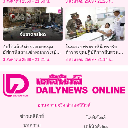
3 สิงหาคม 2569
21:50 น.
3 สิงหาคม 2569
21:26 น.
จับได้แล้ว! ตำรวจเผยหนุ่ม
ในหลวง พระราชินี ทรงรับ
อัฟกานิสถานฆ่าหมกกระเป๋า
ตำรวจชุดปฏิบัติการสืบสวน
หญิงอังกฤษ เหตุไม่พอใจเรื่อง
บาดเจ็บ ไว้เป็นคนไข้ใน
3 สิงหาคม 2569
21:21 น.
3 สิงหาคม 2569
21:14 น.
สอนศาสนา
พระบรมราชานุเคราะห์
อ่านความจริง อ่านเดลินิวส์
ข่าวเดลินิวส์
ไลฟ์สไตล์
บทความ
เดลินิวส์clips