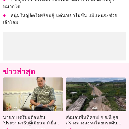
หมากโต
หนุ่มใหญ่จิตใจพร้อมสู้ แต่นกเขาไม่ขัน แม้แฟนจะช่วย
เล้าโลม
ข่าวล่าสุด
นายกฯ เตรียมต้อนรับ
ส่งมอบพื้นที่ครบ! ก.ย.นี้ ลุย
‘ประธานาธิบดีเมียนมา’เยือน
สร้างทางลงรถไฟยกระดับ
ไทย 6-7 ส.ค.นี้
“มาบกะเบา-คลองขนานจิตร”