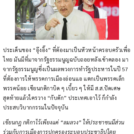
ประเด็นของ “อุ๊งอิ๊ง” ที่ต้องมาเป็นหัวหน้าครอบครัวเพื่อ
ไทย มันมีที่มาจากรัฐธรรมนูญฉบับถอยหลังเข้าคลอง มา
จากรัฐธรรมนูญซึ่งเป็นผลพวงการทำรัฐประหารในปี 57 
ที่ต้องการให้พรรคการเมืองอ่อนแอ แตกเป็นพรรคเล็ก 
พรรคน้อย เขียนกติกาบิด ๆ เบี้ยว ๆ ให้มี ส.ส.ปัดเศษ 
สุดท้ายแล้วใครวาง “กับดัก” ประเทศเอาไว้ ก็กำลัง
ประสบวิบากกรรมในปัจจุบัน
เขียนกฎ กติกาไว้เพียงแค่ “ลมลวง” ให้ประชาชนมีส่วน
ร่วมกับการเมืองการปกครองระบอบประชาธิปไตย 