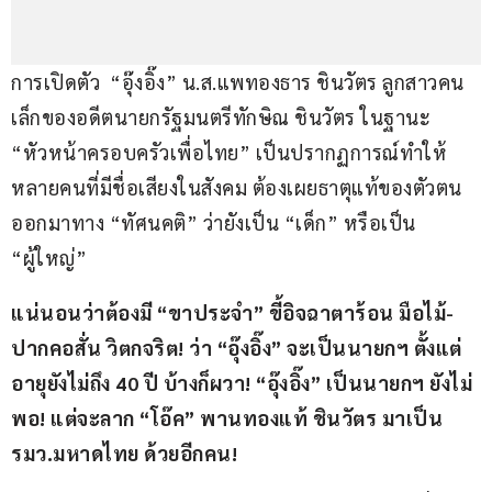
การเปิดตัว  “อุ๊งอิ๊ง” น.ส.แพทองธาร ชินวัตร ลูกสาวคน
เล็กของอดีตนายกรัฐมนตรีทักษิณ ชินวัตร ในฐานะ 
“หัวหน้าครอบครัวเพื่อไทย” เป็นปรากฏการณ์ทำให้
หลายคนที่มีชื่อเสียงในสังคม ต้องเผยธาตุแท้ของตัวตน
ออกมาทาง “ทัศนคติ” ว่ายังเป็น “เด็ก” หรือเป็น 
“ผู้ใหญ่”
แน่นอนว่าต้องมี “ขาประจำ” ขี้อิจฉาตาร้อน มือไม้-
ปากคอสั่น วิตกจริต! ว่า “อุ๊งอิ๊ง” จะเป็นนายกฯ ตั้งแต่
อายุยังไม่ถึง 40 ปี บ้างก็ผวา! “อุ๊งอิ๊ง” เป็นนายกฯ ยังไม่
พอ! แต่จะลาก “โอ๊ค” พานทองแท้ ชินวัตร มาเป็น 
รมว.มหาดไทย ด้วยอีกคน!