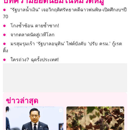
บทความยอดนิยมในหมวดหมู่
“รัฐบาลน้ำเงิน” เจอวิกฤติศรัทธาคดีฉาวพ่นพิษ-เปิดศึกงบฯปี
70
โกงซ้ำซ้อน ตายซ้ำซาก!
จากตลาดนัดสู่เวทีโลก
มรสุมรุมเร้า ‘รัฐบาลอนุทิน’ ไฟต์บังคับ ‘ปรับ ครม.’ กู้เรต
ติ้ง
ใครถ่วง? ฉุดรั้งประเทศ!
ข่าวล่าสุด