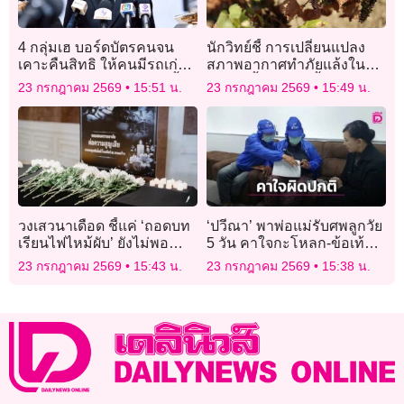
4 กลุ่มเฮ บอร์ดบัตรคนจน
นักวิทย์ชี้ การเปลี่ยนแปลง
เคาะคืนสิทธิ ให้คนมีรถเก่า
สภาพอากาศทำภัยแล้งใน
กศน. คนมีบัญชีหุ้นแต่ไม่ซื้อ
ยุโรปปีนี้ “รุนแรงขึ้น”
23 กรกฎาคม 2569
15:51 น.
23 กรกฎาคม 2569
15:49 น.
ขาย และกรรมการวิสาหกิจ
วงเสวนาเดือด ชี้แค่ ‘ถอดบท
‘ปวีณา’ พาพ่อแม่รับศพลูกวัย
เรียนไฟไหม้ผับ’ ยังไม่พอ
5 วัน คาใจกะโหลก-ข้อเท้า
หลังเกิดโศกนาฏกรรม
ผิดปกติ รอผลชันสูตร 2-3
23 กรกฎาคม 2569
15:43 น.
23 กรกฎาคม 2569
15:38 น.
ซ้ำซาก
สัปดาห์