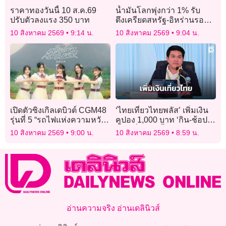
ราคาทองวันนี้ 10 ส.ค.69
น้ำมันโลกพุ่งกว่า 1% รับ
ปรับตัวลงแรง 350 บาท
ตึงเครียดสหรัฐ-อิหร่านรอบ
ใหม่
10 สิงหาคม 2569
9:14 น.
10 สิงหาคม 2569
9:04 น.
เปิดตัวซิงเกิลเดบิวต์ CGM48
‘ไทยเที่ยวไทยพลัส’ เพิ่มเงิน
รุ่นที่ 5 “รถไฟแห่งความหวัง”
คูปอง 1,000 บาท ‘กิน-ช้อป’
แฟนคลับส่งกำลังใจแน่น
คาดเริ่ม ก.ย.นี้
10 สิงหาคม 2569
9:00 น.
10 สิงหาคม 2569
8:59 น.
อ่านความจริง อ่านเดลินิวส์