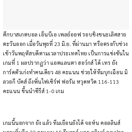
ศึกบาสเกตบอล เอ็นบีเอ เพลย์ออฟ รอบชิงชนะเลิศสาย
ตะวันออก เมื่อวันพุธที่ 23 มิ.ย. ที่ผ่านมา หรือตรงกับช่วง
เช้าวันพฤหัสบดีตามเวลาประเทศไทย เป็นการแข่งขันใน
เกมที่ 1 ผลปรากฏว่า แอตแลนตา ฮอว์กส์ ได้ เทร ยัง 
การ์ดตัวเก่งทำคนเดียว 48 คะแนน ช่วยให้ทีมบุกเฉือน มิ
ลวอกี บัคส์ ถึงพิ่นไฟเซิร์ฟ ฟอรัม หวุดหวิด 116-113 
คะแนน ขึ้นนำซีรีส์ 1-0 เกม
เกมนี้นอกจาก ยัง แล้ว ทีมเยือนยังได้ จอห์น คอลลินส์ 