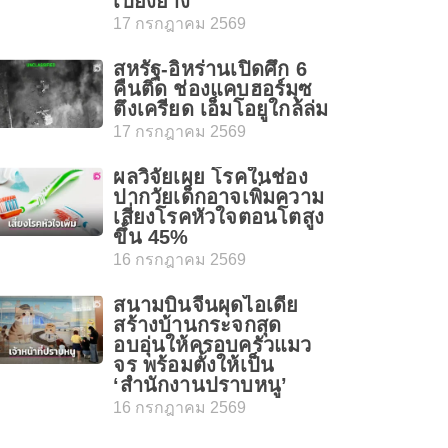
เปียงยาง
17 กรกฎาคม 2569
สหรัฐ-อิหร่านเปิดศึก 6
คืนติด ช่องแคบฮอร์มุซ
ตึงเครียด เอ็มโอยูใกล้ล่ม
17 กรกฎาคม 2569
ผลวิจัยเผย โรคในช่อง
ปากวัยเด็กอาจเพิ่มความ
เสี่ยงโรคหัวใจตอนโตสูง
ขึ้น 45%
16 กรกฎาคม 2569
สนามบินจีนผุดไอเดีย
สร้างบ้านกระจกสุด
อบอุ่นให้ครอบครัวแมว
จร พร้อมตั้งให้เป็น
‘สำนักงานปราบหนู’
16 กรกฎาคม 2569