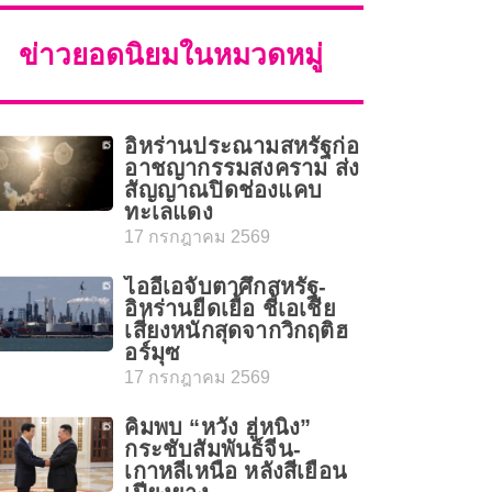
ข่าวยอดนิยมในหมวดหมู่
อิหร่านประณามสหรัฐก่อ
อาชญากรรมสงคราม ส่ง
สัญญาณปิดช่องแคบ
ทะเลแดง
17 กรกฎาคม 2569
ไออีเอจับตาศึกสหรัฐ-
อิหร่านยืดเยื้อ ชี้เอเชีย
เสี่ยงหนักสุดจากวิกฤติฮ
อร์มุซ
17 กรกฎาคม 2569
คิมพบ “หวัง ฮู่หนิง”
กระชับสัมพันธ์จีน-
เกาหลีเหนือ หลังสีเยือน