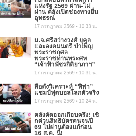
แห่งรัฐ 2569 ผ่าน-ไม่
ผ่าน คลังเปิดช่องทางยื่น
อุทธรณ์
17 กรกฎาคม 2569
10:33 น.
ม.จ.ศรีสว่างวงศ์ ยุคล
และองคมนตรี บำเพ็ญ
พระราชกุศล
พระราชทานพระศพ
“เจ้าฟ้าพัชรกิติยาภาฯ”
17 กรกฎาคม 2569
10:31 น.
สื่อดังวิเคราะห์ “ฟีฟ่า”
แชมป์ฟุตบอลโลกตัวจริง
17 กรกฎาคม 2569
10:24 น.
คลังคัดออกเกือบครึ่ง! เช็
กด่วนสิทธิบัตรคนจนปี
69 ไม่ผ่านต้องแก้ก่อน
16 ส.ค. นี้!