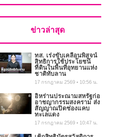
ข่าวล่าสุด
ทส. เร่งขับเคลื่อนพิสูจน์
สิทธิการใช้ประโยชน์
ที่ดินในพื้นที่อุทยานแห่ง
ชาติทับลาน
17 กรกฎาคม 2569
10:56 น.
อิหร่านประณามสหรัฐก่อ
อาชญากรรมสงคราม ส่ง
สัญญาณปิดช่องแคบ
ทะเลแดง
17 กรกฎาคม 2569
10:47 น.
เช็กสิทธิบัตรสวัสดิการ