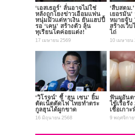
‘เอสเธอร์’ ลั่นอาจไม่ใช่
‘สืบสตม.’
หลังถูกโยงข่าวเอือมแฟน
เยอรมัน’ 
หนุ่มมัวแต่หาเงิน ยันแฮปปี้
หมายจับ 
รอ ‘เคน’ สร้างตัว ลุ้น
สร้างเว็บ
ทุเรียนโตค่อยแต่ง!
ไถ่
17 เมษายน 2569
10 เมษายน 
‘วิโรจน์’ ชี้ ‘ฮุน เซน’ ยิ้ม
ฟันผุอันต
ตัดเน็ตตัดไฟ ไทยทำตระ
ไข้เรื้อรั
กูลฮุนได้ผูกขาด
เชื้อเกาะ
16 มิถุนายน 2568
9 พฤศจิกาย