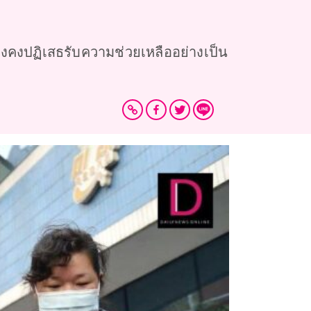
ะยังคงปฏิเสธรับความช่วยเหลืออย่างเป็น