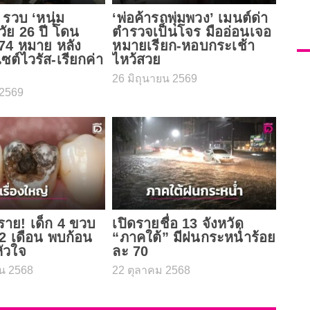
 รวบ ‘หนุ่ม
‘พ่อค้ารถพุ่มพวง’ เมนต์ด่า
วัย 26 ปี โดน
ตำรวจเป็นโจร มืออ่อนเจอ
74 หมาย หลัง
หมายเรียก-หอบกระเช้า
ไซต์ไวรัส-เรียกค่า
ไหว้สวย
26 มิถุนายน 2569
2569
ราย! เด็ก 4 ขวบ
เปิดรายชื่อ 13 จังหวัด
ง 2 เดือน พบก้อน
“ภาคใต้” มีฝนกระหนํ่าร้อย
หัวใจ
ละ 70
น 2568
22 ตุลาคม 2568