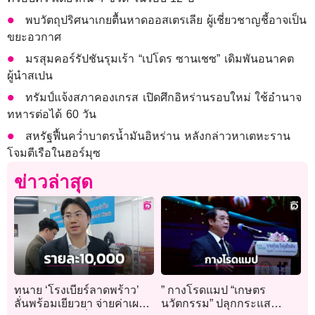
พบวัตถุปริศนาเกยตื้นหาดออสเตรเลีย ผู้เชี่ยวชาญชี้อาจเป็น
ขยะอวกาศ
มรสุมคอร์รัปชันรุมเร้า “เปโดร ซานเชซ” เดิมพันอนาคต
ผู้นำสเปน
ทรัมป์แจ้งสภาคองเกรส เปิดศึกอิหร่านรอบใหม่ ใช้อำนาจ
ทหารต่อได้ 60 วัน
สหรัฐฟื้นคว่ำบาตรน้ำมันอิหร่าน หลังกล่าวหาเตหะราน
โจมตีเรือในฮอร์มุซ
ข่าวล่าสุด
ทนาย ‘โรงเบียร์ลาดพร้าว’
” กางโรดแมป “เกษตร
ลั่นพร้อมเยียวยา จ่ายค่าเผา
นวัตกรรม” ปลุกกระแส