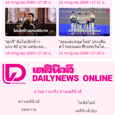
ศพรายละ 1 หมื่นบาท
“ตลาดนำการวิจัย”
14 กรกฎาคม 2569
17:26 น.
14 กรกฎาคม 2569
17:21 น.
“ศุภจี” ยันไม่เลิกข้าว
“จอมเตะหนุ่มไทย” ประเดิม
แกง 40 บาท แค่ชะลอ
คว้าทองแดง ศึกเทควันโดป
ทบทวน ย้ำมุ่งดูแลคนหาเช้า
ระเภททีมชิงแชมป์โลก 2026
14 กรกฎาคม 2569
17:20 น.
14 กรกฎาคม 2569
17:20 น.
กินค่ำ
ที่แดนโสมขาว
อ่านความจริง อ่านเดลินิวส์
ข่าวเดลินิวส์
ไลฟ์สไตล์
บทความ
เดลินิวส์clips