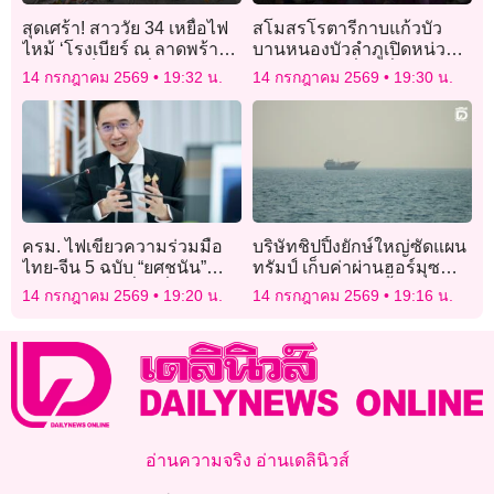
สุดเศร้า! สาววัย 34 เหยื่อไฟ
สโมสรโรตารีกาบแก้วบัว
ไหม้ ‘โรงเบียร์ ณ ลาดพร้าว’
บานหนองบัวลำภูเปิดหน่วย
เสียชีวิตเป็นรายที่ 31
ทันตกรรมเคลื่อนที่ตรวจ
14 กรกฎาคม 2569
19:32 น.
14 กรกฎาคม 2569
19:30 น.
รักษาฟันให้นักเรียนฟรี
ครม. ไฟเขียวความร่วมมือ
บริษัทชิปปิ้งยักษ์ใหญ่ซัดแผน
ไทย-จีน 5 ฉบับ “ยศชนัน”
ทรัมป์ เก็บค่าผ่านฮอร์มุซ
เตรียมลงนามที่ปักกิ่ง ดันไทย
20% ผิดหลักน่านน้ำสากล
14 กรกฎาคม 2569
19:20 น.
14 กรกฎาคม 2569
19:16 น.
สู่เทคโนโลยีแห่งอนาคต
อ่านความจริง อ่านเดลินิวส์