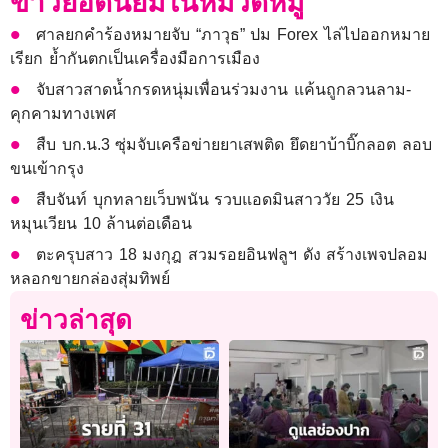
ข่าวยอดนิยมในหมวดหมู่
ศาลยกคำร้องหมายจับ “ภาวุธ” ปม Forex ไล่ไปออกหมาย
เรียก ย้ำกันตกเป็นเครื่องมือการเมือง
จับสาวสาดน้ำกรดหนุ่มเพื่อนร่วมงาน แค้นถูกลวนลาม-
คุกคามทางเพศ
สืบ บก.น.3 ซุ่มจับเครือข่ายยาเสพติด ยึดยาบ้าบิ๊กลอต ลอบ
ขนเข้ากรุง
สืบจันท์ บุกทลายเว็บพนัน รวบแอดมินสาววัย 25 เงิน
หมุนเวียน 10 ล้านต่อเดือน
ตะครุบสาว 18 มงกุฎ สวมรอยอินฟลูฯ ดัง สร้างเพจปลอม
หลอกขายกล่องสุ่มทิพย์
ข่าวล่าสุด