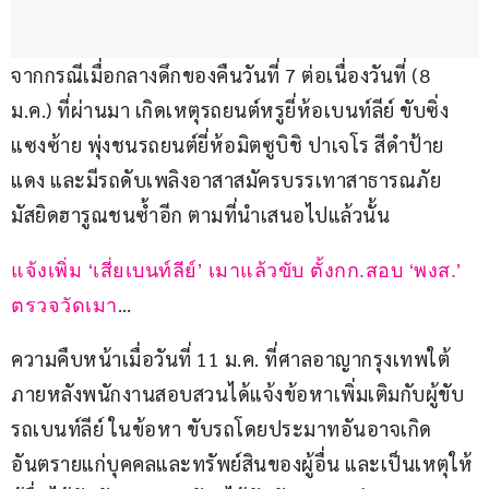
จากกรณีเมื่อกลางดึกของคืนวันที่ 7 ต่อเนื่องวันที่ (8 
ม.ค.) ที่ผ่านมา เกิดเหตุรถยนต์หรูยี่ห้อเบนท์ลีย์ ขับซิ่ง
แซงซ้าย พุ่งชนรถยนต์ยี่ห้อมิตซูบิชิ ปาเจโร สีดำป้าย
แดง และมีรถดับเพลิงอาสาสมัครบรรเทาสาธารณภัย
มัสยิดฮารูณชนซ้ำอีก ตามที่นำเสนอไปแล้วนั้น
แจ้งเพิ่ม ‘เสี่ยเบนท์ลีย์’ เมาแล้วขับ ตั้งกก.สอบ ‘พงส.’ 
… 
ตรวจวัดเมา
ความคืบหน้าเมื่อวันที่ 11 ม.ค. ที่ศาลอาญากรุงเทพใต้ 
ภายหลังพนักงานสอบสวนได้แจ้งข้อหาเพิ่มเติมกับผู้ขับ
รถเบนท์ลีย์ ในข้อหา ขับรถโดยประมาทอันอาจเกิด
อันตรายแก่บุคคลและทรัพย์สินของผู้อื่น และเป็นเหตุให้