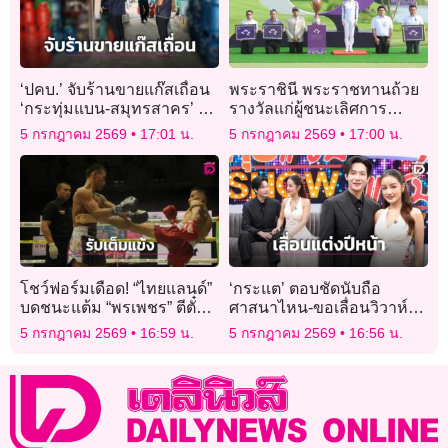
‘ปคบ.’ จับร้านขายแก๊สเถื่อน
พระราชินี พระราชทานถ้วย
‘กระทุ่มแบน-สมุทรสาคร’ พบ
รางวัลแก่ผู้ชนะเลิศการ
ซ่อมแซมพ่นสีถังแก๊สหมด
แข่งขัน กอล์ฟควีนส์คัพไทย
5 กรกฎาคม 2569
17:01 น.
5 กรกฎาคม 2569
17:00 น.
อายุเองกว่า 500 ใบ
แลนด์ แชมเปี้ยนชิพ ประจำปี
2569
โชว์ฟอร์มเดือด! “ไทยแลนด์”
‘กระแต’ ตอบชัดนับถือ
บดชนะแต้ม “พรเพชร” ตีตั๋ว
ศาสนาไหน-ขอเลื่อนวิวาห์
เข้ารอบตัดเชือก “ศึกมวยรอบ
‘โตชิ’ รับอยากได้ลูกแฝดชาย
5 กรกฎาคม 2569
16:59 น.
5 กรกฎาคม 2569
16:56 น.
ปูนเสือ” ครั้งที่ 25
หญิง!