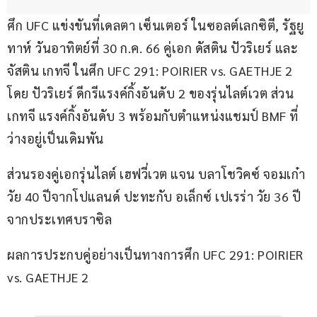
ศึก UFC แข่งขันที่เดลตา เซ็นเตอร์ ในซอลต์เลกซิตี, รัฐยู
ทาห์ วันอาทิตย์ที่ 30 ก.ค. 66 คู่เอก ดัสติน ปัวริเยร์ และ 
จัสติน เกทจี ในศึก UFC 291: POIRIER vs. GAETHJE 2 
โดย ปัวริเยร์ ดีกรีแรงค์กิ้งอันดับ 2 ของรุ่นไลต์เวต ส่วน 
เกทจี แรงค์กิ้งอันดับ 3 พร้อมกับตำแหน่งแชมป์ BMF ที่
ว่างอยู่เป็นเดิมพัน
ส่วนรองคู่เอกรุ่นไลต์ เฮฟวี่เวต แจน บลาโชวิคซ์ จอมเก๋า
วัย 40 ปีจากโปแลนด์ ปะทะกับ อเล็กซ์ เปเรร่า วัย 36 ปี
จากประเทศบราซิล
ผลการประกบคู่อย่างเป็นทางการศึก UFC 291: POIRIER 
vs. GAETHJE 2