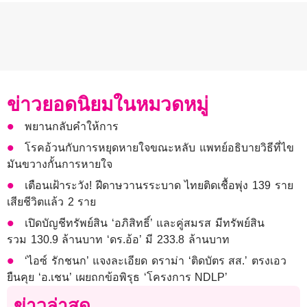
ข่าวยอดนิยมในหมวดหมู่
พยานกลับคำให้การ
โรคอ้วนกับการหยุดหายใจขณะหลับ แพทย์อธิบายวิธีที่ไข
มันขวางกั้นการหายใจ
เตือนเฝ้าระวัง! ฝีดาษวานรระบาด ไทยติดเชื้อพุ่ง 139 ราย
เสียชีวิตแล้ว 2 ราย
เปิดบัญชีทรัพย์สิน ‘อภิสิทธิ์’ และคู่สมรส มีทรัพย์สิน
รวม 130.9 ล้านบาท ‘ดร.อ้อ’ มี 233.8 ล้านบาท
‘ไอซ์ รักชนก’ แจงละเอียด ดราม่า ‘ติดบัตร สส.’ ตรงเอว
ยืนคุย ‘อ.เชน’ เผยถกข้อพิรุธ ‘โครงการ NDLP’
ข่าวล่าสุด