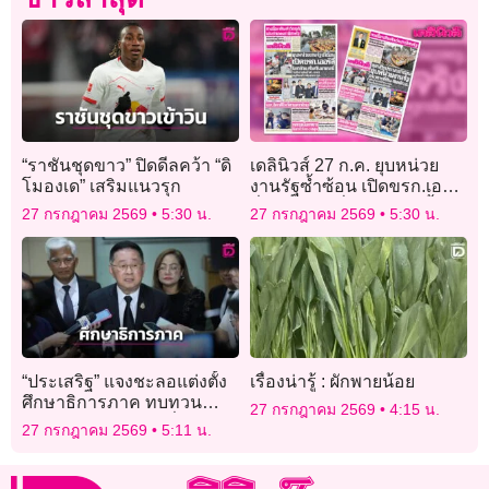
“ราชันชุดขาว” ปิดดีลคว้า “ดิ
เดลินิวส์ 27 ก.ค. ยุบหน่วย
โมองเด” เสริมแนวรุก
งานรัฐซ้ำซ้อน เปิดขรก.เออร์
ลี่ โยกย้าย-เริ่มกันยายนนี้
27 กรกฎาคม 2569
5:30 น.
27 กรกฎาคม 2569
5:30 น.
“ประเสริฐ” แจงชะลอแต่งตั้ง
เรื่องน่ารู้ : ผักพายน้อย
ศึกษาธิการภาค ทบทวน
27 กรกฎาคม 2569
4:15 น.
คุณสมบัติผู้ถูกเสนอชื่อ
27 กรกฎาคม 2569
5:11 น.