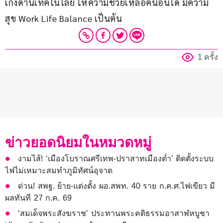
เก่งด้านเทคโนโลยี ให้ความช่วยเหลือคนอื่นได้ มีความ
สุข Work Life Balance เป็นต้น
1 ครั้ง
ข่าวยอดนิยมในหมวดหมู่
งามไส้! ‘เมืองโบราณศรีเทพ-ปราสาทเมืองต่ำ’ ติดตั้งระบบ
ไฟไม่เหมาะสมทำภูมิทัศน์อุจาด
ด่วน! สพฐ. ย้าย-แต่งตั้ง ผอ.สพท. 40 ราย ก.ค.ศ.ไฟเขียว มี
ผลทันที 27 ก.ค. 69
‘สมเด็จพระสังฆราช’ ประทานพระคติธรรมอาสาฬหบูชา