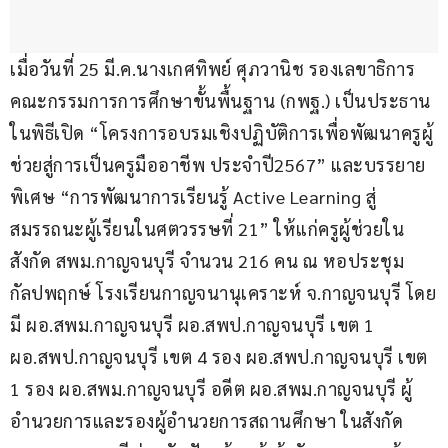
เมื่อวันที่ 25 มี.ค.นางเกศทิพย์ ศุภวานิช รองเลขาธิการ
คณะกรรมการการศึกษาขั้นพื้นฐาน (กพฐ.) เป็นประธาน
ในพิธีเปิด “โครงการอบรมเชิงปฏิบัติการเพื่อพัฒนาครูผู้
ช่วยสู่การเป็นครูมืออาชีพ ประจำปี2567” และบรรยาย
พิเศษ “การพัฒนาการเรียนรู้ Active Learning สู่
สมรรถนะผู้เรียนในศตวรรษที่ 21” ให้แก่ครูผู้ช่วยใน
สังกัด สพม.กาญจนบุรี จำนวน 216 คน ณ หอประชุม
กัลปพฤกษ์ โรงเรียนกาญจนานุเคราะห์ จ.กาญจนบุรี โดย
มี ผอ.สพม.กาญจนบุรี ผอ.สพป.กาญจนบุรี เขต 1 
ผอ.สพป.กาญจนบุรี เขต 4 รอง ผอ.สพป.กาญจนบุรี เขต 
1 รอง ผอ.สพม.กาญจนบุรี อดีต ผอ.สพม.กาญจนบุรี ผู้
อำนวยการและรองผู้อำนวยการสถานศึกษา ในสังกัด 