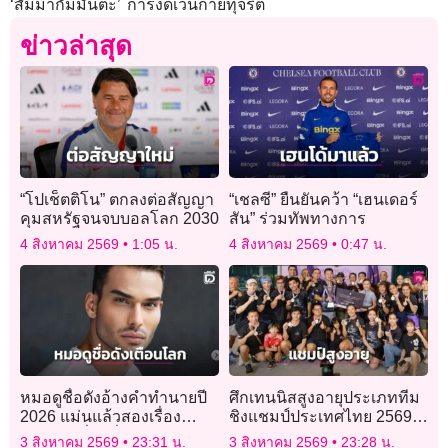
‘สัมมากัมมันตะ’ การงดเว้นกายทุจริต
ข่าวล่าสุด
“โปเช็ตติโน” ตกลงต่อสัญญา
“เชลซี” ยืนยันคว้า “เฮนเดอร์
คุมสหรัฐจนจบบอลโลก 2030
สัน” ร่วมทัพทางการ
4 สิงหาคม 2569
1:05 น.
4 สิงหาคม 2569
0:47 น.
หมอดูชื่อดังอ้างคำทำนายปี
ศึกเทนนิสสูงอายุประเภททีม
2026 แม่นแล้วสองเรื่อง
ชิงแชมป์ประเทศไทย 2569″
เตือนภัยเรื่องที่สามกำลังก่อ
ทำสถิตินักกีฬาร่วมชิงชัย
3 สิงหาคม 2569
23:31 น.
3 สิงหาคม 2569
23:28 น.