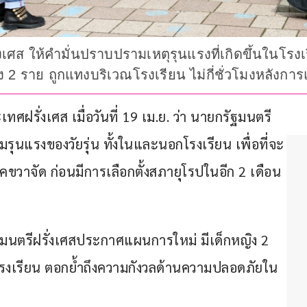
ศส ให้คำมั่นปราบปรามเหตุรุนแรงที่เกิดขึ้นในโรงเรี
หญิง 2 ราย ถูกแทงบริเวณโรงเรียน ไม่กี่ชั่วโมงหลัง
ฝรั่งเศส เมื่อวันที่ 19 เม.ย. ว่า นายกรัฐมนตรี
แรงของวัยรุ่น ทั้งในและนอกโรงเรียน เพื่อที่จะ
ขวาจัด ก่อนมีการเลือกตั้งสภายุโรปในอีก 2 เดือน
รัฐมนตรีฝรั่งเศสประกาศแผนการใหม่ มีเด็กหญิง 2 
รงเรียน ตอกย้ำถึงความกังวลด้านความปลอดภัยใน