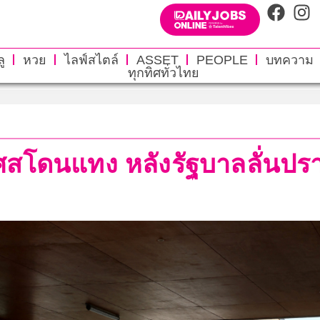
ู
หวย
ไลฟ์สไตล์
ASSET
PEOPLE
บทความ
ทุกทิศทั่วไทย
งเศสโดนแทง หลังรัฐบาลลั่นป