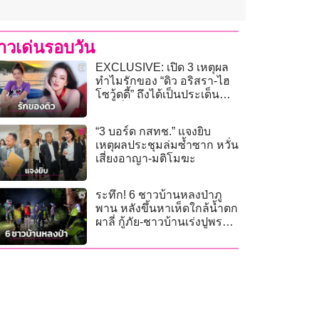
่าวเด่นรอบวัน
EXCLUSIVE: เปิด 3 เหตุผล
ทำไมรักของ “ดิว อริสรา-ไฮ
โซวู้ดดี้” ถึงได้เป็นประเด็น
ฮอตที่คนอยากรู้!
“3 บอร์ด กสทช.” แจงยิบ
เหตุผลประชุมล่มซ้ำซาก หวั่น
เสี่ยงอาญา-มติโมฆะ
ระทึก! 6 ชาวบ้านหลงป่าภู
พาน หลังขึ้นหาเห็ดใกล้น้ำตก
ผาลี่ กู้ภัย-ชาวบ้านเร่งปูพรม
ค้นหา