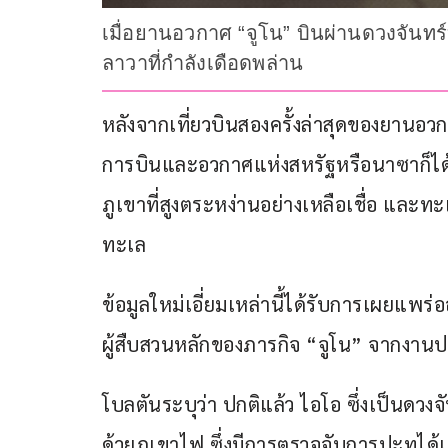
เมื่อยานอวกาศ “จูโน” บินผ่านดวงจันท
ลาวาที่กำลังเดือดพล่าน
หลังจากเที่ยวบินสองครั้งล่าสุดของยานอวก
การบินและอวกาศแห่งสหรัฐหรือนาซาก็ได้ร
ภูเขาที่สูงตระหง่านอย่างเหลือเชื่อ และ
ทะเล
ข้อมูลใหม่เอี่ยมเหล่านี้ได้รับการเผยแพร่
ผู้สืบสวนหลักของภารกิจ “จูโน” จากงาน
โบลตันระบุว่า ปกติแล้ว ไอโอ ซึ่งเป็นดว
ด้วยภูเขาไฟ ซึ่งมีการตรวจจับการปะทุได้