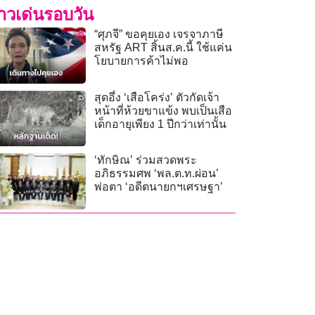
่าวเด่นรอบวัน
“ศุภจี” ขอคุยเอง เจรจาภาษี
สหรัฐ ART สิ้นส.ค.นี้ ใช้แค่น
โยบายการค้าไม่พอ
สุดอึ้ง ‘เสือโคร่ง’ ตัวกัดเจ้า
หน้าที่ห้วยขาแข้ง พบเป็นเสือ
เด็กอายุเพียง 1 ปีกว่าเท่านั้น
‘ทักษิณ’ ร่วมสวดพระ
อภิธรรมศพ ‘พล.ต.ท.ผ่อน’
พ่อตา ‘อดีตนายกฯเศรษฐา’