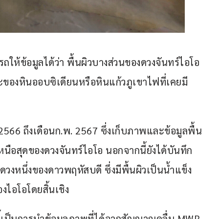
รถให้ข้อมูลได้ว่า พื้นผิวบางส่วนของดวงจันทร์ไอโอ
ะของหินออบซิเดียนหรือหินแก้วภูเขาไฟที่เคยมี
2566 ถึงเดือนก.พ. 2567 ซึ่งเก็บภาพและข้อมูลพื้น
หนือสุดของดวงจันทร์ไอโอ นอกจากนี้ยังได้บันทึก
วงหนึ่งของดาวพฤหัสบดี ซึ่งมีพื้นผิวเป็นน้ำแข็ง
องไอโอโดยสิ้นเชิง
ี้เป็นการนำข้อมูลภาพที่ได้จากสัญญาณคลื่น MWR 