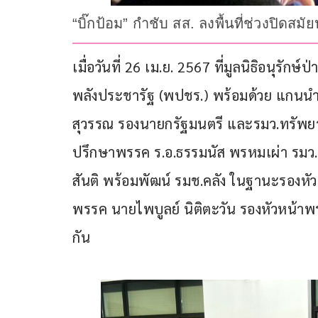
“บิ๊กป้อม” กำชับ สส. ลงพื้นที่ช่วงปิด
เมื่อวันที่ 26 เม.ย. 2567 ที่มูลนิธิอนุรั
พลังประชารัฐ (พปชร.) พร้อมด้วย แกนนำ
สุวรรณ รองนายกรัฐมนตรี และรมว.ทรัพย
ปรึกษาพรรค ร.อ.ธรรมนัส พรหมเผ่า รม
สันติ พร้อมพัฒน์ รมช.คลัง ในฐานะรองหั
พรรค นายไพบูลย์ นิติตะวัน รองหัวหน้า
กัน