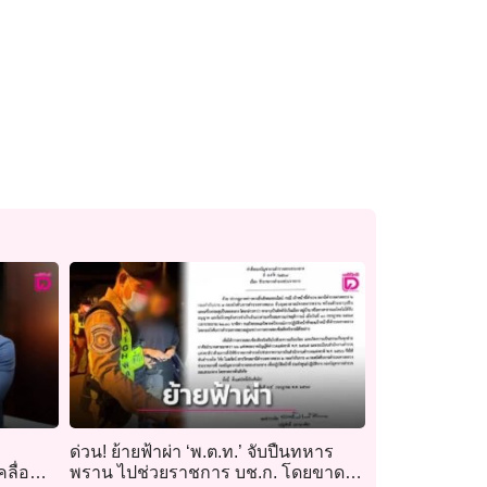
ด่วน! ย้ายฟ้าผ่า ‘พ.ต.ท.’ จับปืนทหาร
คลื่อน
พราน ไปช่วยราชการ บช.ก. โดยขาด