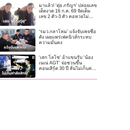
มาแล้ว! ‘ดุ่ย ภรัญฯ’ ปล่อยเลข
เด็ดงวด 16 ก.ค. 69 จัดเต็ม
เลข 2 ตัว-3 ตัว คอหวยไม่
พลาดส่องลุ้นโชค
‘รมว.กลาโหม’ แจ้งจับเพจชื่อ
ดัง เผยแพร่เฟคนิวส์กระทบ
ความมั่นคง
‘เสก โลโซ’ อ้าแขนรับ ‘น้อง
เนเน่ AGT’ จ่อชวนขึ้น
คอนเสิร์ต 30 ปี ลั่นไม่เก็บค่า
ลิขสิทธิ์!