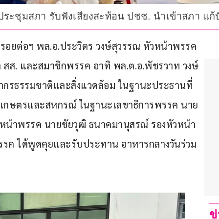
สมัยประชุมสภา รับฟังเสียงสะท้อน ปชช. นำเข้าสภา แก
กษ์ป่ารอยต่อฯ พล.อ.ประวิตร วงษ์สุวรรณ หัวหน้าพรรค
 สส. และสมาชิกพรรค อาทิ พล.ต.อ.พัชรวาท วงษ์
ากรธรรมชาติและสิ่งแวดล้อม ในฐานะประธานที่
ว.เกษตรและสหกรณ์ ในฐานะเลขาธิการพรรค นาย
วหน้าพรรค นายชัยวุฒิ ธนาคมานุสรณ์ รองหัวหน้า
พรรค ได้พูดคุยและรับประทาน อาหารกลางวันร่วม
ข