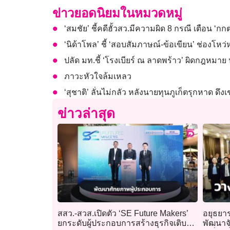
ข่าวยอดนิยมในหมวดหมู่
‘สมชัย’ ชี้คดีฮั้วสว.มีความผิด 8 กรณี เตือน ‘กกต
‘นิด้าโพล’ ชี้ ‘สอบสัมภาษณ์-ข้อเขียน’ ช่องโหว
ปลัด มท.ชี้ ‘โรงเบียร์ ณ ลาดพร้าว’ ผิดกฎหม
ภาวะหัวใจล้มเหลว
‘สุชาติ’ ลั่นไม่กลัว หลังนายทุนภูเก็ตรุกหาด ด
ข่าวล่าสุด
สสว.-สวส.เปิดตัว ‘SE Future Makers’
อยุธยา
ยกระดับผู้ประกอบการสร้างธุรกิจเติบโต
พัฒนาจั