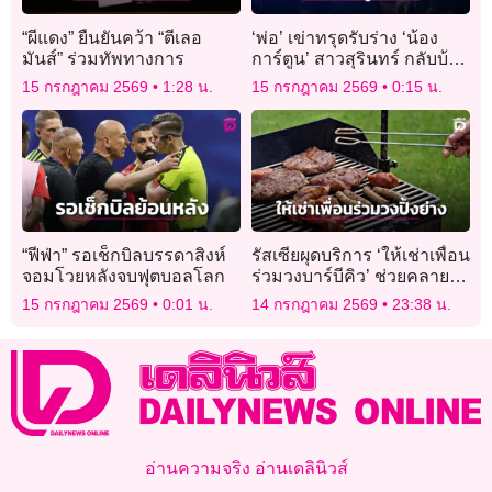
“ผีแดง” ยืนยันคว้า “ตีเลอ
‘พ่อ’ เข่าทรุดรับร่าง ‘น้อง
มันส์” ร่วมทัพทางการ
การ์ตูน’ สาวสุรินทร์ กลับบ้าน
เกิด หลังประสบเหตุ
15 กรกฎาคม 2569
1:28 น.
15 กรกฎาคม 2569
0:15 น.
โศกนาฏกรรมไฟไหม้โรง
เบียร์
“ฟีฟ่า” รอเช็กบิลบรรดาสิงห์
รัสเซียผุดบริการ ‘ให้เช่าเพื่อน
จอมโวยหลังจบฟุตบอลโลก
ร่วมวงบาร์บีคิว’ ช่วยคลาย
เหงา
15 กรกฎาคม 2569
0:01 น.
14 กรกฎาคม 2569
23:38 น.
อ่านความจริง อ่านเดลินิวส์