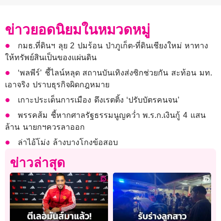
ข่าวยอดนิยมในหมวดหมู่
กมธ.ที่ดินฯ ลุย 2 ปมร้อน ป่าภูเก็ต-ที่ดินเชียงใหม่ หาทาง
ให้ทรัพย์สินเป็นของแผ่นดิน
‘พลพีร์’ ชี้ไลน์หลุด สถานบันเทิงส่งซิกช่วยกัน สะท้อน มท.
เอาจริง ปราบธุรกิจผิดกฎหมาย
เกาะประเด็นการเมือง ดึงเรตติ้ง ‘ปรับบัตรคนจน’
พรรคส้ม ชี้หากศาลรัฐธรรมนูญคว่ำ พ.ร.ก.เงินกู้ 4 แสน
ล้าน นายกฯควรลาออก
ล่าไอ้โม่ง ล้างบางโกงข้อสอบ
ข่าวล่าสุด