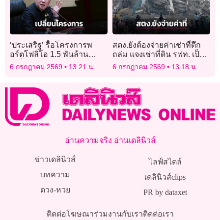
‘ประเสริฐ’ รื้อโครงการพ
สตง.ยังต้องจ่ายค่าเช่าที่ตึก
อร์ตโฟลิโอ 1.5 พันล้าน
ถล่ม แจงเช่าที่ดิน รฟท. เป็น
เปลี่ยนร่างทีโอาร์ใหม่ มุ่งยก
งบผูกพัน 15 ปี
6 กรกฎาคม 2569
13:21 น.
6 กรกฎาคม 2569
13:18 น.
ระดับคุณภาพผู้เรีย-เอไอ
อ่านความจริง อ่านเดลินิวส์
ข่าวเดลินิวส์
ไลฟ์สไตล์
บทความ
เดลินิวส์clips
ดวง-หวย
PR by dataxet
ติดต่อโฆษณา
ร่วมงานกับเรา
ติดต่อเรา