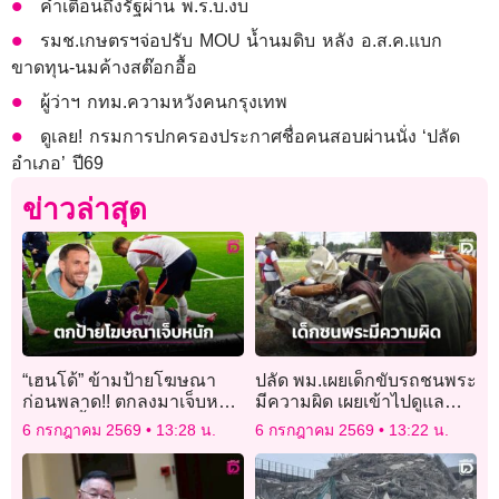
คำเตือนถึงรัฐผ่าน พ.ร.บ.งบ
รมช.เกษตรฯจ่อปรับ MOU น้ำนมดิบ หลัง อ.ส.ค.แบก
ขาดทุน-นมค้างสต๊อกอื้อ
ผู้ว่าฯ กทม.ความหวังคนกรุงเทพ
ดูเลย! กรมการปกครองประกาศชื่อคนสอบผ่านนั่ง ‘ปลัด
อำเภอ’ ปี69
ข่าวล่าสุด
“เฮนโด้” ข้ามป้ายโฆษณา
ปลัด พม.เผยเด็กขับรถชนพระ
ก่อนพลาด!! ตกลงมาเจ็บหนัก
มีความผิด เผยเข้าไปดูแล
อาจถึงขั้นข้อมือหัก
ครอบครัว
6 กรกฎาคม 2569
13:28 น.
6 กรกฎาคม 2569
13:22 น.