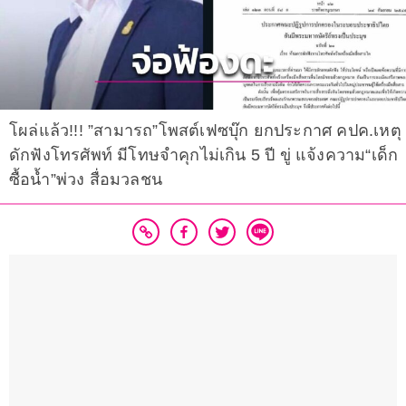
โผล่แล้ว!!! ”สามารถ”โพสต์เฟซบุ๊ก ยกประกาศ คปค.เหตุ
ดักฟังโทรศัพท์ มีโทษจำคุกไม่เกิน 5 ปี ขู่ แจ้งความ“เด็ก
ซื้อน้ำ”พ่วง สื่อมวลชน