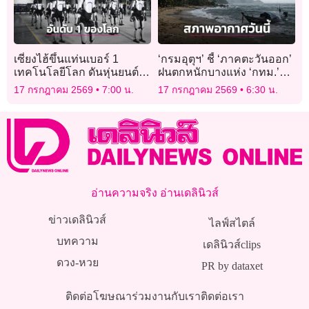
เซี่ยงไฮ้ขึ้นแท่นเบอร์ 1
‘กรมอุตุฯ’ ชี้ ‘ภาคตะวันออก’
เทคโนโลยีโลก ดันหุ่นยนต์
ฝนตกหนักบางแห่ง ‘กทม.’
ฮิวแมนนอยด์เจาะตลาด
เจอฝนฟ้าคะนอง 40% ของ
17 กรกฎาคม 2569
7:00 น.
17 กรกฎาคม 2569
6:30 น.
สากล (คลิป)
พื้นที่
อ่านความจริง อ่านเดลินิวส์
ข่าวเดลินิวส์
ไลฟ์สไตล์
บทความ
เดลินิวส์clips
ดวง-หวย
PR by dataxet
ติดต่อโฆษณา
ร่วมงานกับเรา
ติดต่อเรา