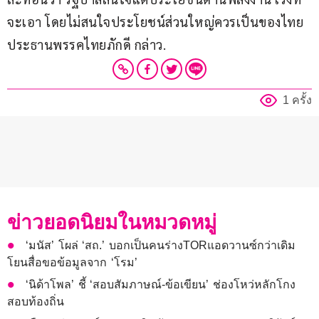
จะเอา โดยไม่สนใจประโยชน์ส่วนใหญ่ควรเป็นของไทย 
ประธานพรรคไทยภักดี กล่าว.
1 ครั้ง
ข่าวยอดนิยมในหมวดหมู่
‘มนัส’ โผล่ ‘สถ.’ บอกเป็นคนร่างTORแอดวานซ์กว่าเดิม
โยนสื่อขอข้อมูลจาก ‘โรม’
‘นิด้าโพล’ ชี้ ‘สอบสัมภาษณ์-ข้อเขียน’ ช่องโหว่หลักโกง
สอบท้องถิ่น