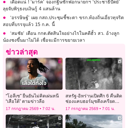
เดือดแน่ ! ‘มาร์ค’ จองกฐินซักฟอกนายกฯ ‘ประชาธิปัตย์’
ลุยจับพิรุธงบเงินกู้ 4 แสนล้าน
‘อรรษิษฐ์’ เผย กสถ.ประชุมชี้ชะตา ขรก.ท้องถิ่นเอี่ยวทุจริต
สอบที่บรรจุแล้ว 15 ก.ค. นี้
‘สมชัย’ เตือน กกต.ตัดสินใจอย่างไรในคดีฮั้ว สว. อ้างลูก
น้องชงขึ้นมาไม่ได้ เชื่อจะมีการขยายเวลา
ข่าวล่าสุด
“โอลีเซ” ยืนยันไม่คิดเผ่นหนี
สหรัฐ-อิหร่านเปิดศึก 6 คืนติด
“เสือใต้” ตามข่าวลือ
ช่องแคบฮอร์มุซตึงเครียด
เอ็มโอยูใกล้ล่ม
17 กรกฎาคม 2569
7:02 น.
17 กรกฎาคม 2569
7:01 น.