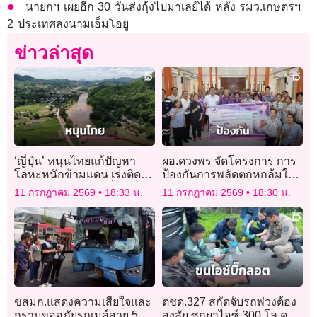
นายกฯ เผยอีก 30 วันส่งกุ้งไปมาเลย์ได้ หลัง รมว.เกษตรฯ
2 ประเทศลงนามเอ็มโอยู
ข่าวล่าสุด
‘ญี่ปุ่น’ หนุนไทยแก้ปัญหา
ผอ.ดวงพร จัดโครงการ การ
โลหะหนักข้ามแดน เร่งติดตั้ง
ป้องกันการพลัดตกหกล้มในผู้
ระบบกำจัดสารหนูเพื่อความ
สูงอายุและการดูแลผู้ป่วย
11 กรกฎาคม 2569
18:33 น.
11 กรกฎาคม 2569
18:30 น.
ปลอดภัยของประชาชน
สะโพกหักแบบไร้รอยต่อ
ขสมก.แสดงความเสียใจและ
ตชด.327 สกัดจับรถพ่วงต้อง
กราบขออภัยรถเมล์สาย 514
สงสัย ซุกยาไอซ์ 300 โล คา