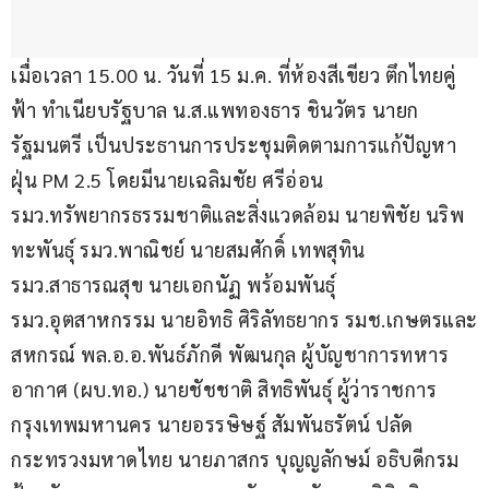
เมื่อเวลา 15.00 น. วันที่ 15 ม.ค. ที่ห้องสีเขียว ตึกไทยคู่
ฟ้า ทำเนียบรัฐบาล น.ส.แพทองธาร ชินวัตร นายก
รัฐมนตรี เป็นประธานการประชุมติดตามการแก้ปัญหา
ฝุ่น PM 2.5 โดยมีนายเฉลิมชัย ศรีอ่อน 
รมว.ทรัพยากรธรรมชาติและสิ่งแวดล้อม นายพิชัย นริพ
ทะพันธุ์ รมว.พาณิชย์ นายสมศักดิ์ เทพสุทิน 
รมว.สาธารณสุข นายเอกนัฏ พร้อมพันธุ์ 
รมว.อุตสาหกรรม นายอิทธิ ศิริลัทธยากร รมช.เกษตรและ
สหกรณ์ พล.อ.อ.พันธ์ภักดี พัฒนกุล ผู้บัญชาการทหาร
อากาศ (ผบ.ทอ.) นายชัชชาติ สิทธิพันธุ์ ผู้ว่าราชการ
กรุงเทพมหานคร นายอรรษิษฐ์ สัมพันธรัตน์ ปลัด
กระทรวงมหาดไทย นายภาสกร บุญญลักษม์ อธิบดีกรม