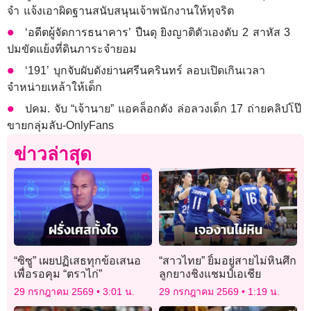
จำ แจ้งเอาผิดฐานสนับสนุนเจ้าพนักงานให้ทุจริต
‘อดีตผู้จัดการธนาคาร’ ปืนดุ ยิงญาติตัวเองดับ 2 สาหัส 3
ปมขัดแย้งที่ดินภาระจำยอม
‘191’ บุกจับผับดังย่านศรีนครินทร์ ลอบเปิดเกินเวลา
จำหน่ายเหล้าให้เด็ก
ปคม. จับ “เจ้านาย” แอคล็อกดัง ล่อลวงเด็ก 17 ถ่ายคลิปโป๊
ขายกลุ่มลับ-OnlyFans
ข่าวล่าสุด
“ซิซู” เผยปฏิเสธทุกข้อเสนอ
“สาวไทย” ยิ้มอยู่สายไม่หินศึก
เพื่อรอคุม “ตราไก่”
ลูกยางชิงแชมป์เอเชีย
29 กรกฎาคม 2569
3:01 น.
29 กรกฎาคม 2569
1:19 น.