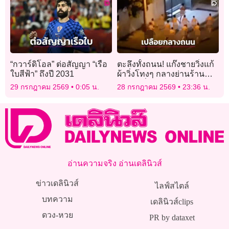
“กวาร์ดิโอล” ต่อสัญญา “เรือ
ตะลึงทั้งถนน! แก๊งชายวิ่งแก้
ใบสีฟ้า” ถึงปี 2031
ผ้าวิ่งโทงๆ กลางย่านร้าน
อาหารชื่อดังในออสเตรเลีย
29 กรกฎาคม 2569
0:05 น.
28 กรกฎาคม 2569
23:36 น.
อ่านความจริง อ่านเดลินิวส์
ข่าวเดลินิวส์
ไลฟ์สไตล์
บทความ
เดลินิวส์clips
ดวง-หวย
PR by dataxet